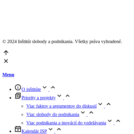
© 2024 Inštitút slobody a podnikania. Všetky práva vyhradené.
Go
to
Top
Menu
O inštitúte
Priority a projekty
Viac faktov a argumentov do diskusií
Viac slobody do podnikania
Viac podnikania a inovácií do vzdelávania
Kalendár ISP