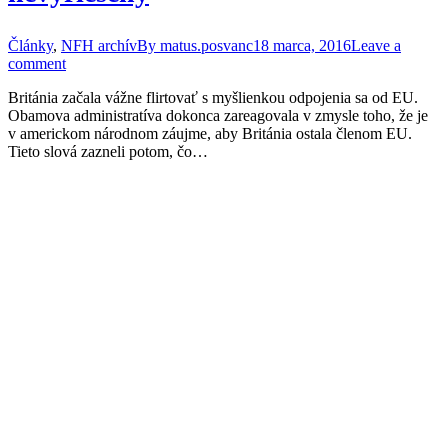
Články
,
NFH archív
By
matus.posvanc
18 marca, 2016
Leave a
comment
Británia začala vážne flirtovať s myšlienkou odpojenia sa od EU.
Obamova administratíva dokonca zareagovala v zmysle toho, že je
v americkom národnom záujme, aby Británia ostala členom EU.
Tieto slová zazneli potom, čo…