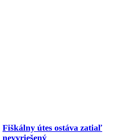
Fiškálny útes ostáva zatiaľ
nevyriešený