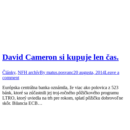
David Cameron si kupuje len čas.
Články
,
NFH archív
By
matus.posvanc
20 augusta, 2014
Leave a
comment
Európska centrálna banka oznámila, že viac ako polovica z 523
bánk, ktoré sa zúčastnili jej troj-ročného pôžičkového programu
LTRO, ktorý uviedla na trh pre rokom, splatí pôžičku dobrovoľne
skôr. Bilancia ECB…