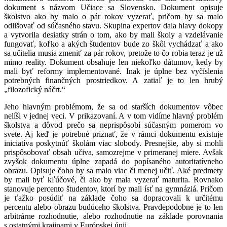
dokument s názvom Učiace sa Slovensko. Dokument opisuje
školstvo ako by malo o pár rokov vyzerať, pričom by sa malo
odlišovať od súčasného stavu. Skupina expertov dala hlavy dokopy
a vytvorila desiatky strán o tom, ako by mali školy a vzdelávanie
fungovať, koľko a akých študentov bude zo škôl vychádzať a ako
sa učitelia musia zmeniť za pár rokov, pretože to čo robia teraz je už
mimo reality. Dokument obsahuje len niekoľko dátumov, kedy by
mali byť reformy implementované. Inak je úplne bez vyčíslenia
potrebných finančných prostriedkov. A zatiaľ je to len hrubý
„filozofický náčrt.“
Jeho hlavným problémom, že sa od starších dokumentov vôbec
nelíši v jednej veci. V prikazovaní. A v tom vidíme hlavný problém
školstva a dôvod prečo sa neprispôsobí súčasným pomerom vo
svete. Aj keď je potrebné priznať, že v rámci dokumentu existuje
iniciatíva poskytnúť školám viac slobody. Presnejšie, aby si mohli
prispôsobovať obsah učiva, samozrejme v primeranej miere. Avšak
zvyšok dokumentu úplne zapadá do popísaného autoritatívneho
obrazu. Opisuje čoho by sa malo viac či menej učiť. Aké predmety
by mali byť kľúčové, či ako by mala vyzerať maturita. Rovnako
stanovuje percento študentov, ktorí by mali ísť na gymnáziá. Pričom
je ťažko posúdiť na základe čoho sa dopracovali k určitému
percentu alebo obrazu budúceho školstva. Pravdepodobne je to len
arbitrárne rozhodnutie, alebo rozhodnutie na základe porovnania
s ostatnými krajinami v Európskej únii.