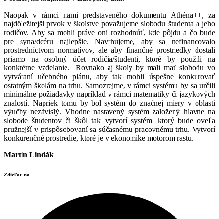
Naopak v rámci nami predstaveného dokumentu Athéna++, za
najdôležitejší prvok v školstve považujeme slobodu študenta a jeho
rodičov. Aby sa mohli práve oni rozhodnúť, kde pôjdu a čo bude
pre syna/dcéru najlepšie. Navrhujeme, aby sa nefinancovalo
prostredníctvom normatívov, ale aby finančné prostriedky dostali
priamo na osobný účet rodičia/študenti, ktoré by použili na
konkrétne vzdelanie. Rovnako aj školy by mali mať slobodu vo
vytváraní učebného plánu, aby tak mohli úspešne konkurovať
ostatným školám na trhu. Samozrejme, v rámci systému by sa určili
minimálne požiadavky napríklad v rámci matematiky či jazykových
znalostí. Napriek tomu by bol systém do značnej miery v oblasti
výučby nezávislý. Vhodne nastavený systém založený hlavne na
slobode študentov či škôl tak vytvorí systém, ktorý bude oveľa
pružnejší v prispôsobovaní sa súčasnému pracovnému trhu. Vytvorí
konkurenčné prostredie, ktoré je v ekonomike motorom rastu.
Martin Lindák
Zdieľať na