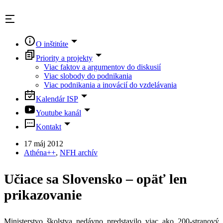
Skip
to
content
O inštitúte
Priority a projekty
Viac faktov a argumentov do diskusií
Viac slobody do podnikania
Viac podnikania a inovácií do vzdelávania
Kalendár ISP
Youtube kanál
Kontakt
17 máj 2012
Athéna++
,
NFH archív
Učiace sa Slovensko – opäť len
prikazovanie
Ministerstvo školstva nedávno predstavilo viac ako 200-stranový