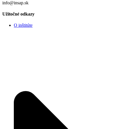
info@insap.sk
Užitočné odkazy
O inštitúte