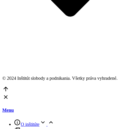
© 2024 Inštitút slobody a podnikania. Všetky práva vyhradené.
Go
to
Top
Menu
O inštitúte