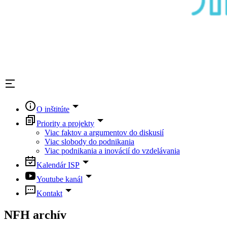
O inštitúte
Priority a projekty
Viac faktov a argumentov do diskusií
Viac slobody do podnikania
Viac podnikania a inovácií do vzdelávania
Kalendár ISP
Youtube kanál
Kontakt
NFH archív