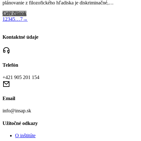
plánovanie z filozofického hľadiska je diskriminačné,…
Celý článok
1
2
3
4
5
…
7
→
Kontaktné údaje
Telefón
+421 905 201 154
Email
info@insap.sk
Užitočné odkazy
O inštitúte