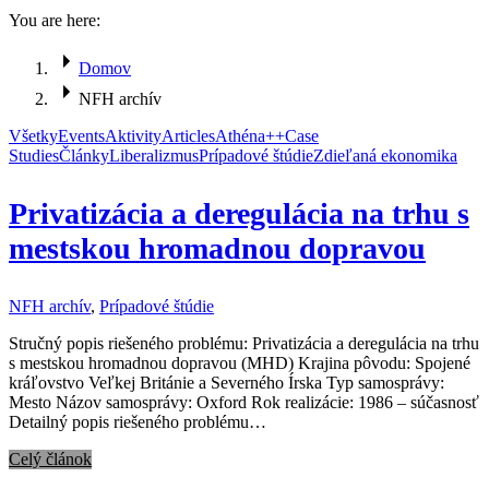
You are here:
Domov
NFH archív
Všetky
Events
Aktivity
Articles
Athéna++
Case
Studies
Články
Liberalizmus
Prípadové štúdie
Zdieľaná ekonomika
Privatizácia a deregulácia na trhu s
mestskou hromadnou dopravou
NFH archív
,
Prípadové štúdie
Stručný popis riešeného problému: Privatizácia a deregulácia na trhu
s mestskou hromadnou dopravou (MHD) Krajina pôvodu: Spojené
kráľovstvo Veľkej Británie a Severného Írska Typ samosprávy:
Mesto Názov samosprávy: Oxford Rok realizácie: 1986 – súčasnosť
Detailný popis riešeného problému…
Celý článok