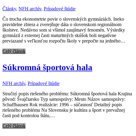
Články
,
NFH archív
,
Prípadové štúdie
Čo trocha ekonometrie povie o slovenských gymnáziách. Ineko
pravidelne zbiera a zverejňuje dáta o slovenskom regionálnom
školstve. Nedávno som si všimol zaujímavý fenomén. Výsledky
gymnázií z externej časti maturitných skúšok boli negatívne
previazané s veľkosťou rozpočtu školy v prepočte na jedného…
Celý článok
Súkromná športová hala
NFH archív
,
Prípadové štúdie
Stručný popis riešeného problému: Súkromná športová hala Krajina
pôvod: Švajčiarsko Typ samosprávy: Mesto Názov samosprávy:
Schaffhausen Rok realizácie: 1996 – súčasnosť Detailný popis
riešeného problému Na Slovensku je kultúra a šport v prevažnej
časti pod kontrolou štátu,…
Celý článok