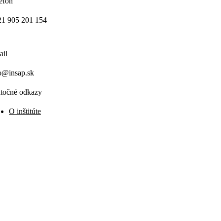
efón
1 905 201 154
ail
o@insap.sk
točné odkazy
O inštitúte