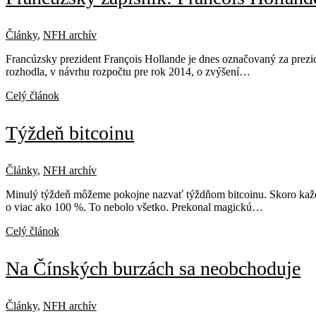
Články
,
NFH archív
Francúzsky prezident François Hollande je dnes označovaný za prezide
rozhodla, v návrhu rozpočtu pre rok 2014, o zvýšení…
Celý článok
Týždeň bitcoinu
Články
,
NFH archív
Minulý týždeň môžeme pokojne nazvať týždňom bitcoinu. Skoro každý
o viac ako 100 %. To nebolo všetko. Prekonal magickú…
Celý článok
Na Čínských burzách sa neobchoduje
Články
,
NFH archív