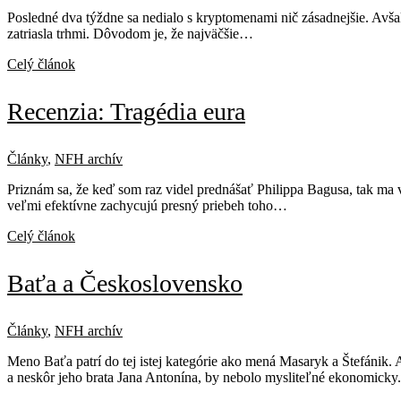
Posledné dva týždne sa nedialo s kryptomenami nič zásadnejšie. Avša
zatriasla trhmi. Dôvodom je, že najväčšie…
Celý článok
Recenzia: Tragédia eura
Články
,
NFH archív
Priznám sa, že keď som raz videl prednášať Philippa Bagusa, tak ma 
veľmi efektívne zachycujú presný priebeh toho…
Celý článok
Baťa a Československo
Články
,
NFH archív
Meno Baťa patrí do tej istej kategórie ako mená Masaryk a Štefánik.
a neskôr jeho brata Jana Antonína, by nebolo mysliteľné ekonomic