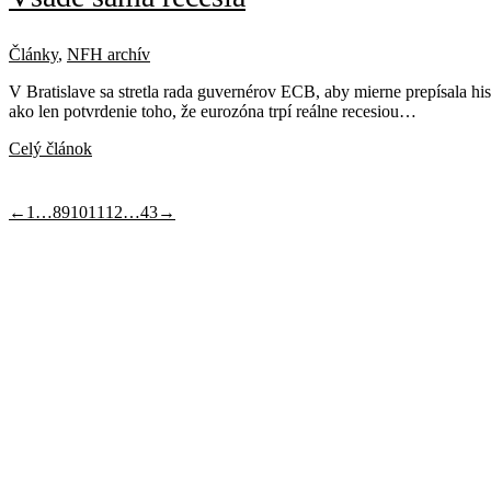
Články
,
NFH archív
V Bratislave sa stretla rada guvernérov ECB, aby mierne prepísala hi
ako len potvrdenie toho, že eurozóna trpí reálne recesiou…
Celý článok
←
1
…
8
9
10
11
12
…
43
→