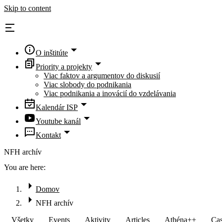
Skip to content
O inštitúte
Priority a projekty
Viac faktov a argumentov do diskusií
Viac slobody do podnikania
Viac podnikania a inovácií do vzdelávania
Kalendár ISP
Youtube kanál
Kontakt
NFH archív
You are here:
Domov
NFH archív
Všetky
Events
Aktivity
Articles
Athéna++
Cas