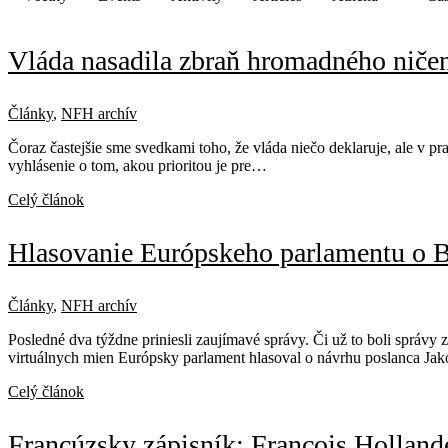
Vláda nasadila zbraň hromadného niče
Články
,
NFH archív
Čoraz častejšie sme svedkami toho, že vláda niečo deklaruje, ale v p
vyhlásenie o tom, akou prioritou je pre…
Celý článok
Hlasovanie Európskeho parlamentu o B
Články
,
NFH archív
Posledné dva týždne priniesli zaujímavé správy. Či už to boli správy z
virtuálnych mien Európsky parlament hlasoval o návrhu poslanca J
Celý článok
Francúzsky zápisník: Francois Hollande