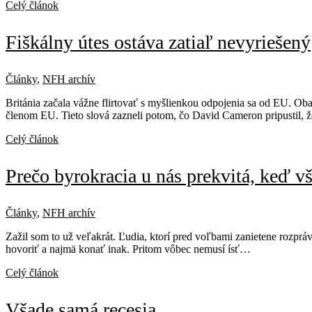
Celý článok
Fiškálny útes ostáva zatiaľ nevyriešený
Články
,
NFH archív
Británia začala vážne flirtovať s myšlienkou odpojenia sa od EU. Ob
členom EU. Tieto slová zazneli potom, čo David Cameron pripustil,
Celý článok
Prečo byrokracia u nás prekvitá, keď vš
Články
,
NFH archív
Zažil som to už veľakrát. Ľudia, ktorí pred voľbami zanietene rozprá
hovoriť a najmä konať inak. Pritom vôbec nemusí ísť…
Celý článok
Všade samá recesia