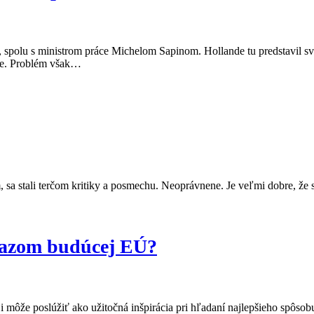
, spolu s ministrom práce Michelom Sapinom. Hollande tu predstavil sv
uje. Problém však…
m, sa stali terčom kritiky a posmechu. Neoprávnene. Je veľmi dobre, že
razom budúcej EÚ?
 môže poslúžiť ako užitočná inšpirácia pri hľadaní najlepšieho spôso