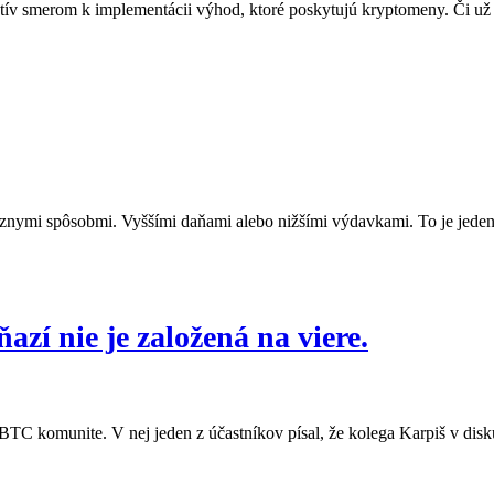
tív smerom k implementácii výhod, ktoré poskytujú kryptomeny. Či už 
nymi spôsobmi. Vyššími daňami alebo nižšími výdavkami. To je jeden 
azí nie je založená na viere.
 komunite. V nej jeden z účastníkov písal, že kolega Karpiš v diskusi