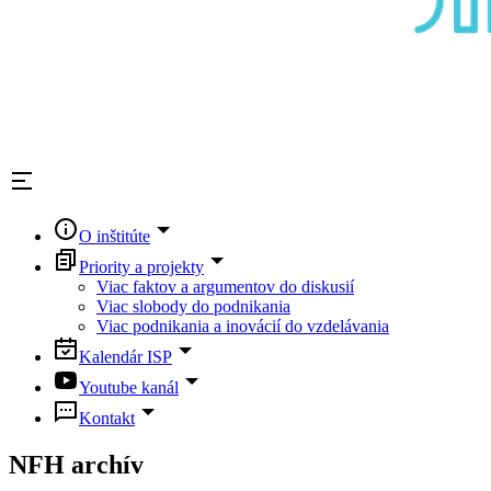
O inštitúte
Priority a projekty
Viac faktov a argumentov do diskusií
Viac slobody do podnikania
Viac podnikania a inovácií do vzdelávania
Kalendár ISP
Youtube kanál
Kontakt
NFH archív