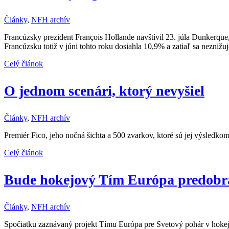
Články
,
NFH archív
Francúzsky prezident François Hollande navštívil 23. júla Dunkerque
Francúzsku totiž v júni tohto roku dosiahla 10,9% a zatiaľ sa nezniž
Celý článok
O jednom scenári, ktorý nevyšiel
Články
,
NFH archív
Premiér Fico, jeho nočná šichta a 500 zvarkov, ktoré sú jej výsledko
Celý článok
Bude hokejový Tím Európa predob
Články
,
NFH archív
Spočiatku zaznávaný projekt Tímu Európa pre Svetový pohár v hokeji