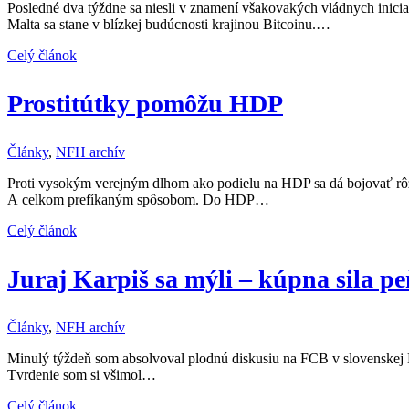
Posledné dva týždne sa niesli v znamení všakovakých vládnych inicia
Malta sa stane v blízkej budúcnosti krajinou Bitcoinu.…
Celý článok
Prostitútky pomôžu HDP
Články
,
NFH archív
Proti vysokým verejným dlhom ako podielu na HDP sa dá bojovať rôz
A celkom prefíkaným spôsobom. Do HDP…
Celý článok
Juraj Karpiš sa mýli – kúpna sila peň
Články
,
NFH archív
Minulý týždeň som absolvoval plodnú diskusiu na FCB v slovenskej BTC
Tvrdenie som si všimol…
Celý článok