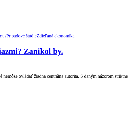
zmus
Prípadové štúdie
Zdieľaná ekonomika
niazmi? Zanikol by.
ré nemôže ovládať žiadna centrálna autorita. S daným názorom striktn