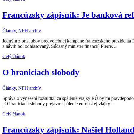
Francúzsky zápisník: Je banková ref
Články
,
NFH archív
Jedným z prísľubov predvolebnej kampane francúzskeho prezidenta Fr
a návrh bol odhlasovaný. Súčasný minister financií, Pierre…
Celý článok
O hraniciach slobody
Články
,
NFH archív
Správa o vynesení rozsudku za spálenie vlajky EÚ by mi pravdepodobn
„O hraniciach slobody prejavu: spálenie európskej vlajky…
Celý článok
Francúzsky zápisník: Našiel Holland