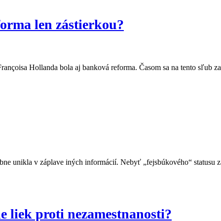
orma len zástierkou?
ançoisa Hollanda bola aj banková reforma. Časom sa na tento sľub zab
e unikla v záplave iných informácií. Nebyť „fejsbúkového“ statusu zá
e liek proti nezamestnanosti?