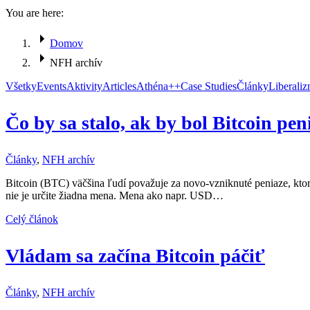
You are here:
Domov
NFH archív
Všetky
Events
Aktivity
Articles
Athéna++
Case Studies
Články
Liberali
Čo by sa stalo, ak by bol Bitcoin pe
Články
,
NFH archív
Bitcoin (BTC) väčšina ľudí považuje za novo-vzniknuté peniaze, kto
nie je určite žiadna mena. Mena ako napr. USD…
Celý článok
Vládam sa začína Bitcoin páčiť
Články
,
NFH archív