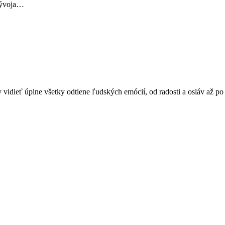
 vývoja…
vidieť úplne všetky odtiene ľudských emócií, od radosti a osláv až po