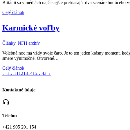
Británii sa v médiách najčastejšie pretriasajú dva scenáre budúceho
Celý článok
Karmické voľby
Články
,
NFH archív
Volebná noc má vždy svoje čaro. Je to ten jeden krásny moment, kedy 
smere výnimočné. Otvorené…
Celý článok
←
1
…
11
12
13
14
15
…
43
→
Kontaktné údaje
Telefón
+421 905 201 154