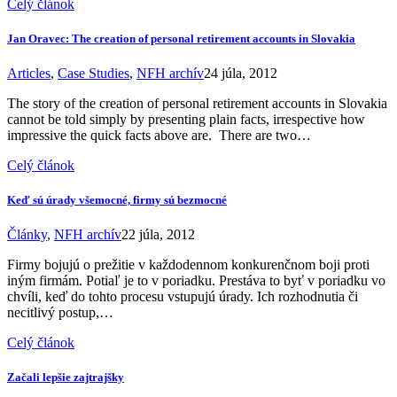
Celý článok
Jan Oravec: The creation of personal retirement accounts in Slovakia
Articles
,
Case Studies
,
NFH archív
24 júla, 2012
The story of the creation of personal retirement accounts in Slovakia
cannot be told simply by presenting plain facts, irrespective how
impressive the quick facts above are. There are two…
Celý článok
Keď sú úrady všemocné, firmy sú bezmocné
Články
,
NFH archív
22 júla, 2012
Firmy bojujú o prežitie v každodennom konkurenčnom boji proti
iným firmám. Potiaľ je to v poriadku. Prestáva to byť v poriadku vo
chvíli, keď do tohto procesu vstupujú úrady. Ich rozhodnutia či
necitlivý postup,…
Celý článok
Začali lepšie zajtrajšky