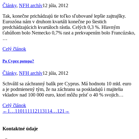
Články
,
NFH archív
12 júla, 2012
Tak, konečne prichádzajú tie toľko sľubované lepšie zajtrajšky.
Eurozóna nám v druhom kvartáli konečne po šiestich
predchádzajúcich kvartáloch rástla. Celých 0,3 %. Hlavným
ťahúňom bolo Nemecko 0,7% rast a prekvapením bolo Francúzsko,
…
Celý článok
Po Cypre potopa?
Články
,
NFH archív
12 júla, 2012
Schválil sa záchranný balík pre Cyprus. Má hodnotu 10 mld. euro
a je podmienený tým, že na záchranu sa poskladajú i majitelia
vkladov nad 100 000 euro, ktorí môžu prísť o 40 % svojich…
Celý článok
←
1
…
110
111
112
113
114
…
121
→
Kontaktné údaje