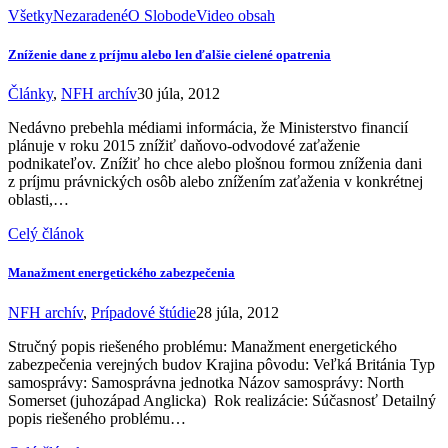
Všetky
Nezaradené
O Slobode
Video obsah
Zníženie dane z príjmu alebo len ďalšie cielené opatrenia
Články
,
NFH archív
30 júla, 2012
Nedávno prebehla médiami informácia, že Ministerstvo financií
plánuje v roku 2015 znížiť daňovo-odvodové zaťaženie
podnikateľov. Znížiť ho chce alebo plošnou formou zníženia dani
z príjmu právnických osôb alebo znížením zaťaženia v konkrétnej
oblasti,…
Celý článok
Manažment energetického zabezpečenia
NFH archív
,
Prípadové štúdie
28 júla, 2012
Stručný popis riešeného problému: Manažment energetického
zabezpečenia verejných budov Krajina pôvodu: Veľká Británia Typ
samosprávy: Samosprávna jednotka Názov samosprávy: North
Somerset (juhozápad Anglicka) Rok realizácie: Súčasnosť Detailný
popis riešeného problému…