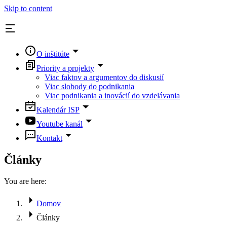
Skip to content
O inštitúte
Priority a projekty
Viac faktov a argumentov do diskusií
Viac slobody do podnikania
Viac podnikania a inovácií do vzdelávania
Kalendár ISP
Youtube kanál
Kontakt
Články
You are here:
Domov
Články