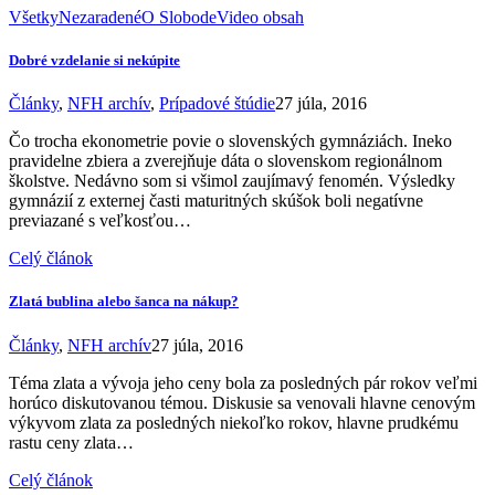
Všetky
Nezaradené
O Slobode
Video obsah
Dobré vzdelanie si nekúpite
Články
,
NFH archív
,
Prípadové štúdie
27 júla, 2016
Čo trocha ekonometrie povie o slovenských gymnáziách. Ineko
pravidelne zbiera a zverejňuje dáta o slovenskom regionálnom
školstve. Nedávno som si všimol zaujímavý fenomén. Výsledky
gymnázií z externej časti maturitných skúšok boli negatívne
previazané s veľkosťou…
Celý článok
Zlatá bublina alebo šanca na nákup?
Články
,
NFH archív
27 júla, 2016
Téma zlata a vývoja jeho ceny bola za posledných pár rokov veľmi
horúco diskutovanou témou. Diskusie sa venovali hlavne cenovým
výkyvom zlata za posledných niekoľko rokov, hlavne prudkému
rastu ceny zlata…
Celý článok