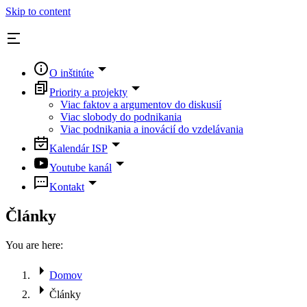
Skip to content
O inštitúte
Priority a projekty
Viac faktov a argumentov do diskusií
Viac slobody do podnikania
Viac podnikania a inovácií do vzdelávania
Kalendár ISP
Youtube kanál
Kontakt
Články
You are here:
Domov
Články