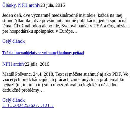
Články
,
NFH archív
23 júla, 2016
Jeden deň, dve významné medzinárodné inštitúcie, každá na inej
strane Atlantiku, dve povšimnutiahodné publikácie, jedna spoločná
téma. Či už náhodou alebo nie, Svetová banka v USA a Organizácia
pre hospodársku spoluprácu v Európe…
Celý článok
Teória intersubjektívne vnímanej hodnoty peňazí
NFH archív
22 júla, 2016
Matúš Pošvanc, 24.4. 2018. Text si môžete stiahnuť aj ako PDF. Vo
viacerých predchádzajúcich prácach zameraných na problematiku
peňazí (tu, tu, tu, a tu) som upozorňoval na logické a následne
dedukčné problémy…
Celý článok
←
1
…
23
24
25
26
27
…
121
→