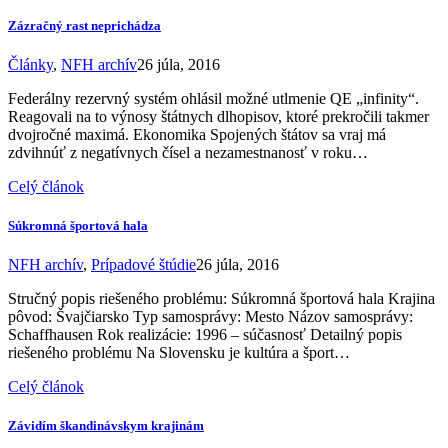
Zázračný rast neprichádza
Články
,
NFH archív
26 júla, 2016
Federálny rezervný systém ohlásil možné utlmenie QE „infinity“.
Reagovali na to výnosy štátnych dlhopisov, ktoré prekročili takmer
dvojročné maximá. Ekonomika Spojených štátov sa vraj má
zdvihnúť z negatívnych čísel a nezamestnanosť v roku…
Celý článok
Súkromná športová hala
NFH archív
,
Prípadové štúdie
26 júla, 2016
Stručný popis riešeného problému: Súkromná športová hala Krajina
pôvod: Švajčiarsko Typ samosprávy: Mesto Názov samosprávy:
Schaffhausen Rok realizácie: 1996 – súčasnosť Detailný popis
riešeného problému Na Slovensku je kultúra a šport…
Celý článok
Závidím škandinávskym krajinám