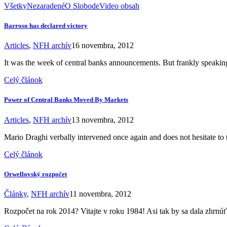
Všetky
Nezaradené
O Slobode
Video obsah
Barroso has declared victory
Articles
,
NFH archív
16 novembra, 2012
It was the week of central banks announcements. But frankly speak
Celý článok
Power of Central Banks Moved By Markets
Articles
,
NFH archív
13 novembra, 2012
Mario Draghi verbally intervened once again and does not hesitate to 
Celý článok
Orwellovský rozpočet
Články
,
NFH archív
11 novembra, 2012
Rozpočet na rok 2014? Vitajte v roku 1984! Asi tak by sa dala zhrnúť