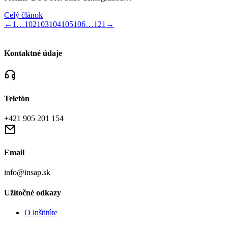
Celý článok
←
1
…
102
103
104
105
106
…
121
→
Kontaktné údaje
Telefón
+421 905 201 154
Email
info@insap.sk
Užitočné odkazy
O inštitúte