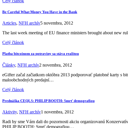
Celý článok
Be Careful What Money You Have in the Bank
Articles
,
NFH archív
5 novembra, 2012
The last week meeting of EU finance ministers brought about new rul
Celý článok
Platba bitcoinom za potraviny sa stáva realitou
Články
,
NFH archív
2 novembra, 2012
eGifter začal začiatkom októbra 2013 podporovať platobné karty s b
maloobchodných predajní…
Celý článok
Prednáška CEQLS: PHILIP BOOTH: Smrť demografiou
Aktivity
,
NFH archív
1 novembra, 2012
Radi by sme Vám dali do pozornosti akciu organizovanú Konzervatív
PHILIP BOOTH: Smrť demografiou…