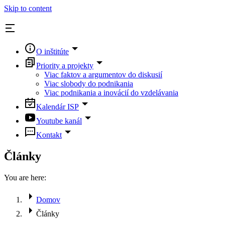
Skip to content
O inštitúte
Priority a projekty
Viac faktov a argumentov do diskusií
Viac slobody do podnikania
Viac podnikania a inovácií do vzdelávania
Kalendár ISP
Youtube kanál
Kontakt
Články
You are here:
Domov
Články