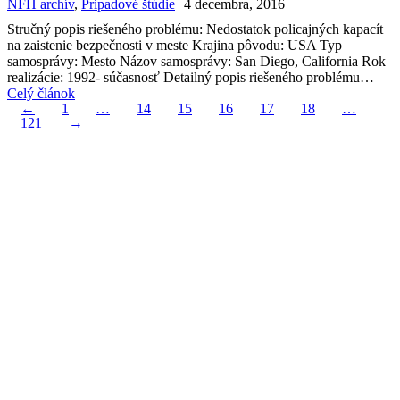
NFH archív
,
Prípadové štúdie
4 decembra, 2016
Stručný popis riešeného problému: Nedostatok policajných kapacít
na zaistenie bezpečnosti v meste Krajina pôvodu: USA Typ
samosprávy: Mesto Názov samosprávy: San Diego, California Rok
realizácie: 1992- súčasnosť Detailný popis riešeného problému…
Celý článok
←
1
…
14
15
16
17
18
…
121
→