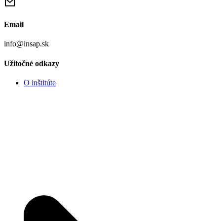
Email
info@insap.sk
Užitočné odkazy
O inštitúte