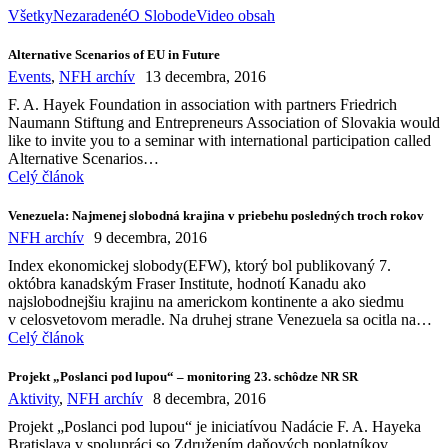
Všetky
Nezaradené
O Slobode
Video obsah
Alternative Scenarios of EU in Future
Events
,
NFH archív
13 decembra, 2016
F. A. Hayek Foundation in association with partners Friedrich
Naumann Stiftung and Entrepreneurs Association of Slovakia would
like to invite you to a seminar with international participation called
Alternative Scenarios…
Celý článok
Venezuela: Najmenej slobodná krajina v priebehu posledných troch rokov
NFH archív
9 decembra, 2016
Index ekonomickej slobody(EFW), ktorý bol publikovaný 7.
októbra kanadským Fraser Institute, hodnotí Kanadu ako
najslobodnejšiu krajinu na americkom kontinente a ako siedmu
v celosvetovom meradle. Na druhej strane Venezuela sa ocitla na…
Celý článok
Projekt „Poslanci pod lupou“ – monitoring 23. schôdze NR SR
Aktivity
,
NFH archív
8 decembra, 2016
Projekt „Poslanci pod lupou“ je iniciatívou Nadácie F. A. Hayeka
Bratislava v spolupráci so Združením daňových poplatníkov