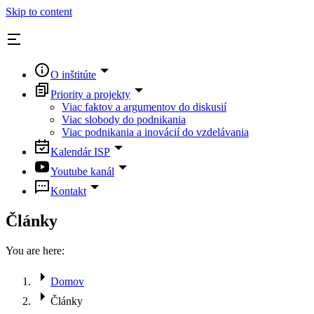
Skip to content
O inštitúte
Priority a projekty
Viac faktov a argumentov do diskusií
Viac slobody do podnikania
Viac podnikania a inovácií do vzdelávania
Kalendár ISP
Youtube kanál
Kontakt
Články
You are here:
Domov
Články