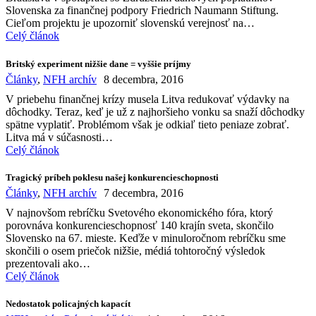
Slovenska za finančnej podpory Friedrich Naumann Stiftung.
Cieľom projektu je upozorniť slovenskú verejnosť na…
Celý článok
Britský experiment nižšie dane = vyššie príjmy
Články
,
NFH archív
8 decembra, 2016
V priebehu finančnej krízy musela Litva redukovať výdavky na
dôchodky. Teraz, keď je už z najhoršieho vonku sa snaží dôchodky
spätne vyplatiť. Problémom však je odkiaľ tieto peniaze zobrať.
Litva má v súčasnosti…
Celý článok
Tragický príbeh poklesu našej konkurencieschopnosti
Články
,
NFH archív
7 decembra, 2016
V najnovšom rebríčku Svetového ekonomického fóra, ktorý
porovnáva konkurencieschopnosť 140 krajín sveta, skončilo
Slovensko na 67. mieste. Keďže v minuloročnom rebríčku sme
skončili o osem priečok nižšie, médiá tohtoročný výsledok
prezentovali ako…
Celý článok
Nedostatok policajných kapacít