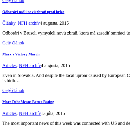
Celý článok
Odborári našli novú zbraň proti kríze
Články
,
NFH archív
4 augusta, 2015
Odborári v Bruseli vymysleli novú zbraň, ktorá má zasadiť smrtiaci 
Celý článok
Marx´s Victory March
Articles
,
NFH archív
4 augusta, 2015
Even in Slovakia. And despite the local uproar caused by European C
´s birth…
Celý článok
More Debt Means Better Rating
Articles
,
NFH archív
13 júla, 2015
The most important news of this week was connected with US and debt