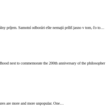
ny príjem. Samotní odborári ešte nemajú príliš jasno v tom, čo to…
ldhood nest to commemorate the 200th anniversary of the philosopher
easures are more and more unpopular. One…