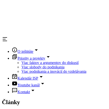
O inštitúte
Priority a projekty
Viac faktov a argumentov do diskusií
Viac slobody do podnikania
Viac podnikania a inovácií do vzdelávania
Kalendár ISP
Youtube kanál
Kontakt
Články