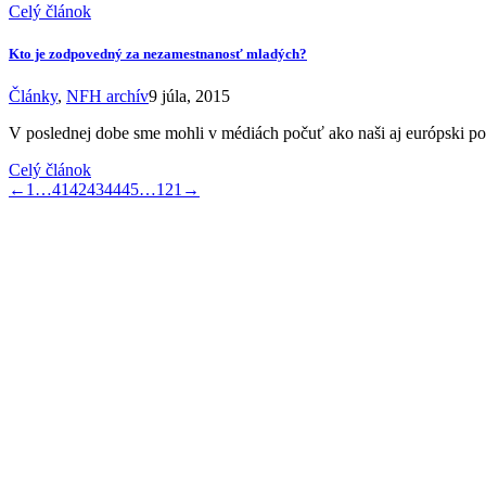
Celý článok
Kto je zodpovedný za nezamestnanosť mladých?
Články
,
NFH archív
9 júla, 2015
V poslednej dobe sme mohli v médiách počuť ako naši aj európski pol
Celý článok
←
1
…
41
42
43
44
45
…
121
→