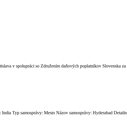
atislava v spolupráci so Združením daňových poplatníkov Slovenska za
d: India Typ samosprávy: Mesto Názov samosprávy: Hyderabad Detailný