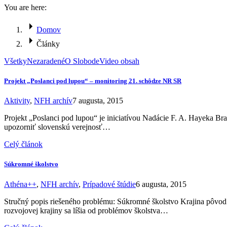
You are here:
Domov
Články
Všetky
Nezaradené
O Slobode
Video obsah
Projekt „Poslanci pod lupou“ – monitoring 21. schôdze NR SR
Aktivity
,
NFH archív
7 augusta, 2015
Projekt „Poslanci pod lupou“ je iniciatívou Nadácie F. A. Hayeka Br
upozorniť slovenskú verejnosť…
Celý článok
Súkromné školstvo
Athéna++
,
NFH archív
,
Prípadové štúdie
6 augusta, 2015
Stručný popis riešeného problému: Súkromné školstvo Krajina pôvo
rozvojovej krajiny sa líšia od problémov školstva…