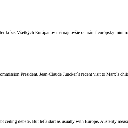
úder kríze. Všetkých Európanov má najnovšie ochrániť európsky minimál
ommission President, Jean-Claude Juncker´s recent visit to Marx´s chi
 ceiling debate. But let´s start as usually with Europe. Austerity m