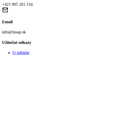
+421 905 201 154
Email
info@insap.sk
Užitočné odkazy
O inštitúte