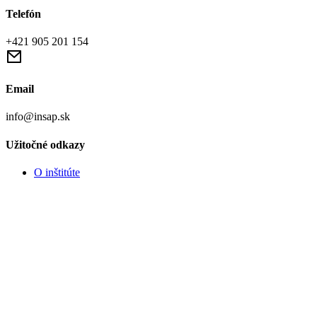
Telefón
+421 905 201 154
Email
info@insap.sk
Užitočné odkazy
O inštitúte