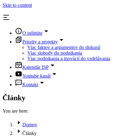
Skip to content
O inštitúte
Priority a projekty
Viac faktov a argumentov do diskusií
Viac slobody do podnikania
Viac podnikania a inovácií do vzdelávania
Kalendár ISP
Youtube kanál
Kontakt
Články
You are here:
Domov
Články