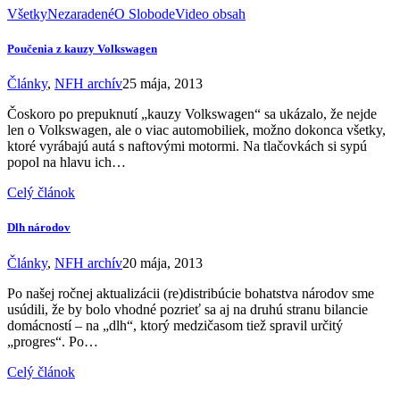
Všetky
Nezaradené
O Slobode
Video obsah
Poučenia z kauzy Volkswagen
Články
,
NFH archív
25 mája, 2013
Čoskoro po prepuknutí „kauzy Volkswagen“ sa ukázalo, že nejde
len o Volkswagen, ale o viac automobiliek, možno dokonca všetky,
ktoré vyrábajú autá s naftovými motormi. Na tlačovkách si sypú
popol na hlavu ich…
Celý článok
Dlh národov
Články
,
NFH archív
20 mája, 2013
Po našej ročnej aktualizácii (re)distribúcie bohatstva národov sme
usúdili, že by bolo vhodné pozrieť sa aj na druhú stranu bilancie
domácností – na „dlh“, ktorý medzičasom tiež spravil určitý
„progres“. Po…
Celý článok