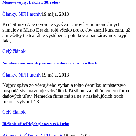
Menové vojny: Lekcie z 30. rokov
Články
,
NFH archív
19 mája, 2013
Keď Shinzo Abe otvorene vyzýva na novú vlnu monetárnych
stimulov a Mario Draghi robí všetko preto, aby zrazil kurz eura, už
ani všetky tie teatrálne vystúpenia politikov a bankárov nezakryjú
fakt,…
Celý článok
Nie stimulom, áno zlepšovaniu podmienok pre všetkých
Články
,
NFH archív
19 mája, 2013
Najprv spáva zo včerajšieho vydania tohto denníka: ministerstvo
hospodárstva navrhuje schváliť ďalší stimul za milión eur vo forme
daňových úľav. Nemecká firma má za ne v nasledujúcich troch
rokoch vytvoriť 53…
Celý článok
Riešenie učiteľských platov v réžii trhu
Athéna++
,
Články
,
NFH archív
18 mája, 2013