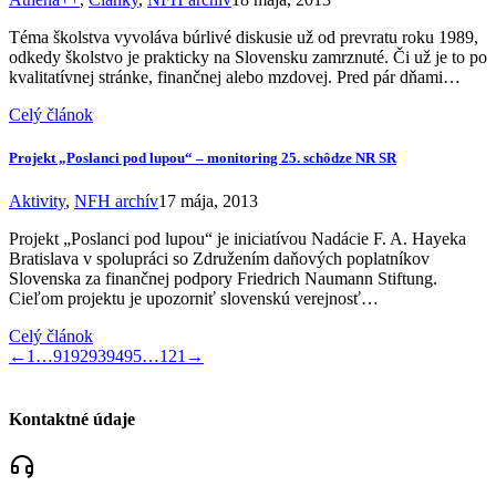
Téma školstva vyvoláva búrlivé diskusie už od prevratu roku 1989,
odkedy školstvo je prakticky na Slovensku zamrznuté. Či už je to po
kvalitatívnej stránke, finančnej alebo mzdovej. Pred pár dňami…
Celý článok
Projekt „Poslanci pod lupou“ – monitoring 25. schôdze NR SR
Aktivity
,
NFH archív
17 mája, 2013
Projekt „Poslanci pod lupou“ je iniciatívou Nadácie F. A. Hayeka
Bratislava v spolupráci so Združením daňových poplatníkov
Slovenska za finančnej podpory Friedrich Naumann Stiftung.
Cieľom projektu je upozorniť slovenskú verejnosť…
Celý článok
←
1
…
91
92
93
94
95
…
121
→
Kontaktné údaje