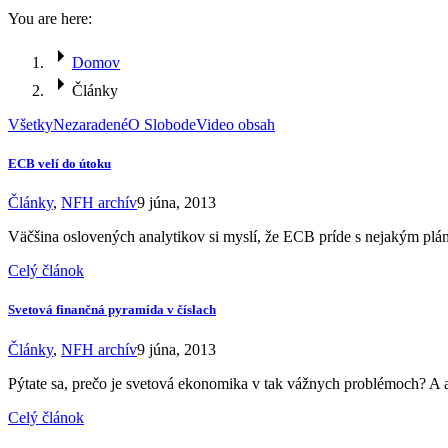
You are here:
Domov
Články
Všetky
Nezaradené
O Slobode
Video obsah
ECB velí do útoku
Články
,
NFH archív
9 júna, 2013
Väčšina oslovených analytikov si myslí, že ECB príde s nejakým plán
Celý článok
Svetová finančná pyramída v číslach
Články
,
NFH archív
9 júna, 2013
Pýtate sa, prečo je svetová ekonomika v tak vážnych problémoch? A a
Celý článok