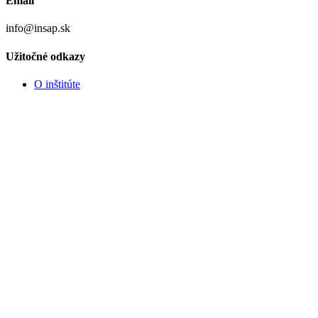
Email
info@insap.sk
Užitočné odkazy
O inštitúte