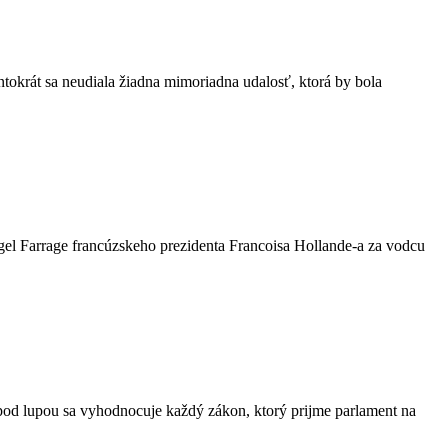
tokrát sa neudiala žiadna mimoriadna udalosť, ktorá by bola
gel Farrage francúzskeho prezidenta Francoisa Hollande-a za vodcu
pod lupou sa vyhodnocuje každý zákon, ktorý prijme parlament na