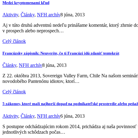
Medzi kryptomenami kľud
Aktivity
,
Články
,
NFH archív
8 júna, 2013
Aj v túto druhú adventnú nedeľu prinášame komentár, ktorý zhrnie do
v prospech alebo neprospech…
Celý článok
Francúzsky zápisník: Neuveríte, čo tí Francúzi idú zdaniť tentokrát
Články
,
NFH archív
8 júna, 2013
Z 22. októbra 2013, Sovereign Valley Farm, Chile Na našom seminári
novodobého Pantenónu idiotov, ktorí…
Celý článok
5 zákonov, ktoré mali najhorší dopad na podnikateľské prostredie alebo peň
Aktivity
,
Články
,
NFH archív
6 júna, 2013
S postupne odchádzajúcim rokom 2014, prichádza aj naša povinnosť v
jednotlivých schôdzach počas…