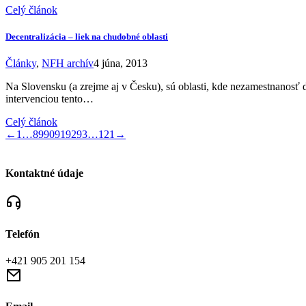
Celý článok
Decentralizácia – liek na chudobné oblasti
Články
,
NFH archív
4 júna, 2013
Na Slovensku (a zrejme aj v Česku), sú oblasti, kde nezamestnanosť 
intervenciou tento…
Celý článok
←
1
…
89
90
91
92
93
…
121
→
Kontaktné údaje
Telefón
+421 905 201 154