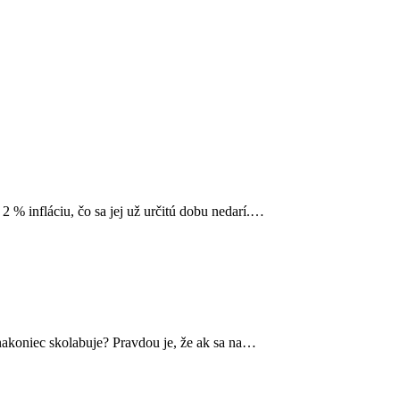
 % infláciu, čo sa jej už určitú dobu nedarí.…
nakoniec skolabuje? Pravdou je, že ak sa na…