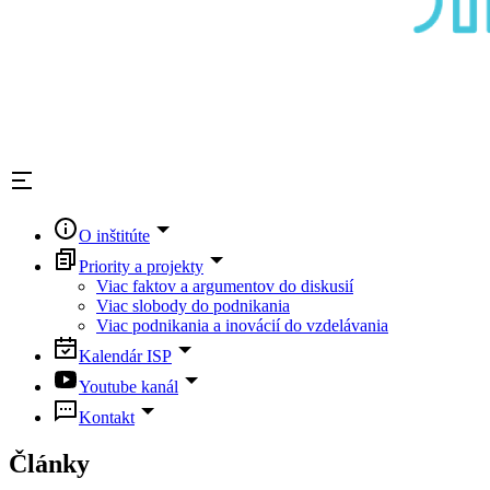
O inštitúte
Priority a projekty
Viac faktov a argumentov do diskusií
Viac slobody do podnikania
Viac podnikania a inovácií do vzdelávania
Kalendár ISP
Youtube kanál
Kontakt
Články