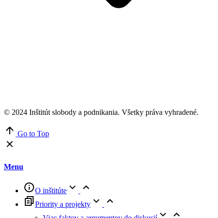
© 2024 Inštitút slobody a podnikania. Všetky práva vyhradené.
Go to Top
Menu
O inštitúte
Priority a projekty
Viac faktov a argumentov do diskusií