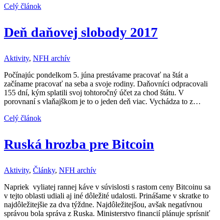
Celý článok
Deň daňovej slobody 2017
Aktivity
,
NFH archív
Počínajúc pondelkom 5. júna prestávame pracovať na štát a
začíname pracovať na seba a svoje rodiny. Daňovníci odpracovali
155 dní, kým splatili svoj tohtoročný účet za chod štátu. V
porovnaní s vlaňajškom je to o jeden deň viac. Vychádza to z…
Celý článok
Ruská hrozba pre Bitcoin
Aktivity
,
Články
,
NFH archív
Napriek vyliatej rannej káve v súvislosti s rastom ceny Bitcoinu sa
v tejto oblasti udiali aj iné dôležité udalosti. Prinášame v skratke to
najdôležitejšie za dva týždne. Najdôležitejšou, avšak negatívnou
správou bola správa z Ruska. Ministerstvo financií plánuje sprísniť