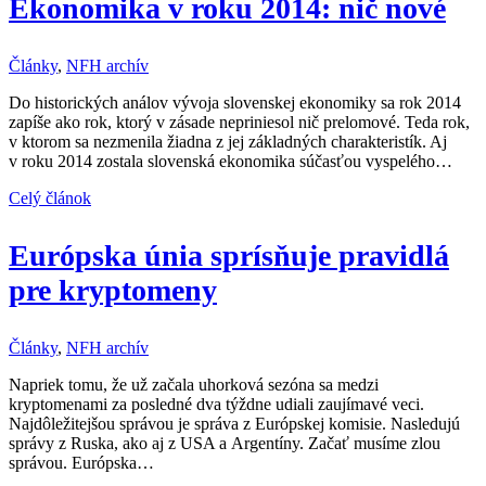
Ekonomika v roku 2014: nič nové
Články
,
NFH archív
Do historických análov vývoja slovenskej ekonomiky sa rok 2014
zapíše ako rok, ktorý v zásade nepriniesol nič prelomové. Teda rok,
v ktorom sa nezmenila žiadna z jej základných charakteristík. Aj
v roku 2014 zostala slovenská ekonomika súčasťou vyspelého…
Celý článok
Európska únia sprísňuje pravidlá
pre kryptomeny
Články
,
NFH archív
Napriek tomu, že už začala uhorková sezóna sa medzi
kryptomenami za posledné dva týždne udiali zaujímavé veci.
Najdôležitejšou správou je správa z Európskej komisie. Nasledujú
správy z Ruska, ako aj z USA a Argentíny. Začať musíme zlou
správou. Európska…