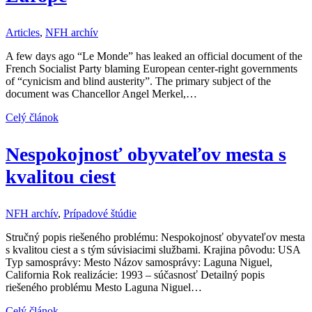
Articles
,
NFH archív
A few days ago “Le Monde” has leaked an official document of the
French Socialist Party blaming European center-right governments
of “cynicism and blind austerity”. The primary subject of the
document was Chancellor Angel Merkel,…
Celý článok
Nespokojnosť obyvateľov mesta s
kvalitou ciest
NFH archív
,
Prípadové štúdie
Stručný popis riešeného problému: Nespokojnosť obyvateľov mesta
s kvalitou ciest a s tým súvisiacimi službami. Krajina pôvodu: USA
Typ samosprávy: Mesto Názov samosprávy: Laguna Niguel,
California Rok realizácie: 1993 – súčasnosť Detailný popis
riešeného problému Mesto Laguna Niguel…
Celý článok