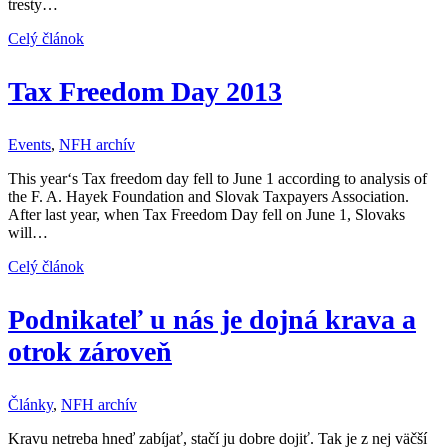
tresty…
Celý článok
Tax Freedom Day 2013
Events
,
NFH archív
This year‘s Tax freedom day fell to June 1 according to analysis of
the F. A. Hayek Foundation and Slovak Taxpayers Association.
After last year, when Tax Freedom Day fell on June 1, Slovaks
will…
Celý článok
Podnikateľ u nás je dojná krava a
otrok zároveň
Články
,
NFH archív
Kravu netreba hneď zabíjať, stačí ju dobre dojiť. Tak je z nej väčší