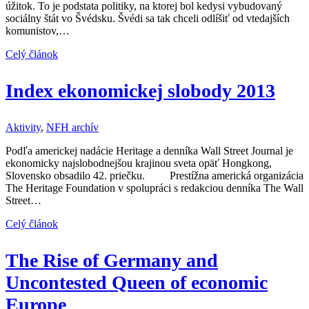
úžitok. To je podstata politiky, na ktorej bol kedysi vybudovaný
sociálny štát vo Švédsku. Švédi sa tak chceli odlíšiť od vtedajších
komunistov,…
Celý článok
Index ekonomickej slobody 2013
Aktivity
,
NFH archív
Podľa americkej nadácie Heritage a denníka Wall Street Journal je
ekonomicky najslobodnejšou krajinou sveta opäť Hongkong,
Slovensko obsadilo 42. priečku. Prestížna americká organizácia
The Heritage Foundation v spolupráci s redakciou denníka The Wall
Street…
Celý článok
The Rise of Germany and
Uncontested Queen of economic
Europe