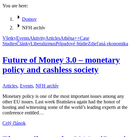
You are here:
Domov
NFH archív
Všetky
Events
Aktivity
Articles
Athéna++
Case
Studies
Články
Liberalizmus
Prípadové štúdie
Zdieľaná ekonomika
Future of Money 3.0 – monetary
policy and cashless society
Articles
,
Events
,
NFH archív
Monetary policy is one of the most important issues among any
other EU issues. Last week Bratislava again had the honor of
hosting and witnessing some of the world’s leading experts at the
conference entitled…
Celý článok