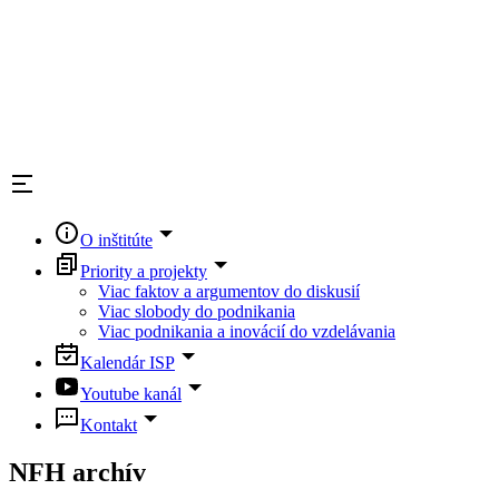
O inštitúte
Priority a projekty
Viac faktov a argumentov do diskusií
Viac slobody do podnikania
Viac podnikania a inovácií do vzdelávania
Kalendár ISP
Youtube kanál
Kontakt
NFH archív