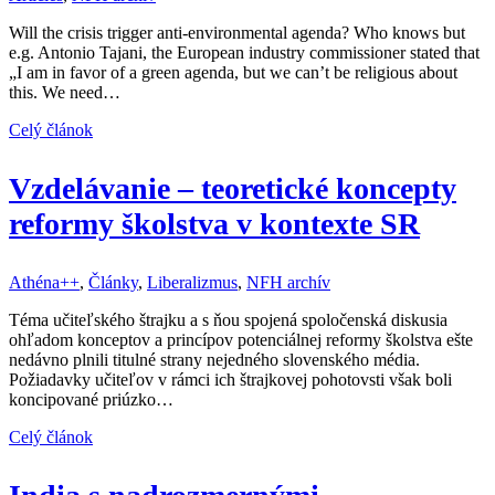
Will the crisis trigger anti-environmental agenda? Who knows but
e.g. Antonio Tajani, the European industry commissioner stated that
„I am in favor of a green agenda, but we can’t be religious about
this. We need…
Celý článok
Vzdelávanie – teoretické koncepty
reformy školstva v kontexte SR
Athéna++
,
Články
,
Liberalizmus
,
NFH archív
Téma učiteľského štrajku a s ňou spojená spoločenská diskusia
ohľadom konceptov a princípov potenciálnej reformy školstva ešte
nedávno plnili titulné strany nejedného slovenského média.
Požiadavky učiteľov v rámci ich štrajkovej pohotovsti však boli
koncipované priúzko…
Celý článok