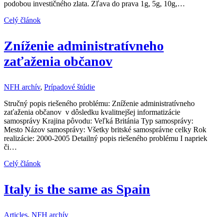
podobou investičného zlata. Zľava do prava 1g, 5g, 10g,…
Celý článok
Zníženie administratívneho
zaťaženia občanov
NFH archív
,
Prípadové štúdie
Stručný popis riešeného problému: Zníženie administratívneho
zaťaženia občanov v dôsledku kvalitnejšej informatizácie
samosprávy Krajina pôvodu: Veľká Británia Typ samosprávy:
Mesto Názov samosprávy: Všetky britské samosprávne celky Rok
realizácie: 2000-2005 Detailný popis riešeného problému I napriek
či…
Celý článok
Italy is the same as Spain
Articles
,
NFH archív