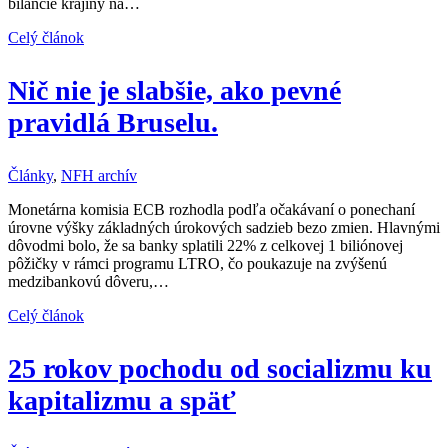
bilancie krajiny na…
Celý článok
Nič nie je slabšie, ako pevné
pravidlá Bruselu.
Články
,
NFH archív
Monetárna komisia ECB rozhodla podľa očakávaní o ponechaní
úrovne výšky základných úrokových sadzieb bezo zmien. Hlavnými
dôvodmi bolo, že sa banky splatili 22% z celkovej 1 biliónovej
pôžičky v rámci programu LTRO, čo poukazuje na zvýšenú
medzibankovú dôveru,…
Celý článok
25 rokov pochodu od socializmu ku
kapitalizmu a späť