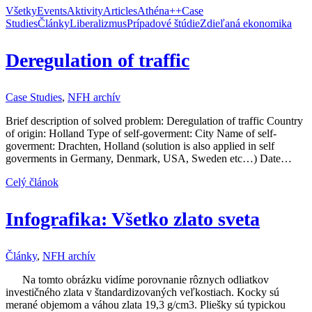
Všetky
Events
Aktivity
Articles
Athéna++
Case
Studies
Články
Liberalizmus
Prípadové štúdie
Zdieľaná ekonomika
Deregulation of traffic
Case Studies
,
NFH archív
Brief description of solved problem: Deregulation of traffic Country
of origin: Holland Type of self-goverment: City Name of self-
goverment: Drachten, Holland (solution is also applied in self
goverments in Germany, Denmark, USA, Sweden etc…) Date…
Celý článok
Infografika: Všetko zlato sveta
Články
,
NFH archív
Na tomto obrázku vidíme porovnanie rôznych odliatkov
investičného zlata v štandardizovaných veľkostiach. Kocky sú
merané objemom a váhou zlata 19,3 g/cm3. Pliešky sú typickou