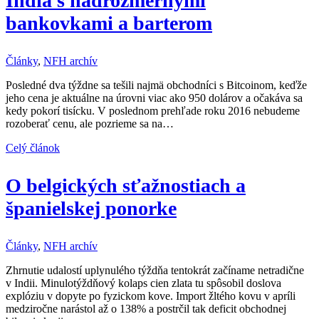
India s nadrozmernými
bankovkami a barterom
Články
,
NFH archív
Posledné dva týždne sa tešili najmä obchodníci s Bitcoinom, keďže
jeho cena je aktuálne na úrovni viac ako 950 dolárov a očakáva sa
kedy pokorí tisícku. V poslednom prehľade roku 2016 nebudeme
rozoberať cenu, ale pozrieme sa na…
Celý článok
O belgických sťažnostiach a
španielskej ponorke
Články
,
NFH archív
Zhrnutie udalostí uplynulého týždňa tentokrát začíname netradične
v Indii. Minulotýždňový kolaps cien zlata tu spôsobil doslova
explóziu v dopyte po fyzickom kove. Import žltého kovu v apríli
medziročne narástol až o 138% a postrčil tak deficit obchodnej