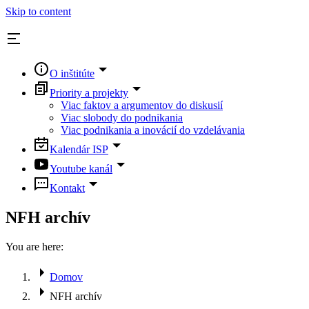
Skip to content
O inštitúte
Priority a projekty
Viac faktov a argumentov do diskusií
Viac slobody do podnikania
Viac podnikania a inovácií do vzdelávania
Kalendár ISP
Youtube kanál
Kontakt
NFH archív
You are here:
Domov
NFH archív