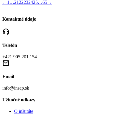
←
1
…
21
22
23
24
25
…
65
→
Kontaktné údaje
Telefón
+421 905 201 154
Email
info@insap.sk
Užitočné odkazy
O inštitúte