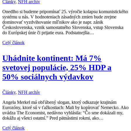
Články
,
NFH archív
Onedlho si budeme pripomínať 25. výročie kolapsu komunistického
systému u nás. V hodnoteniach zásadných zmien bude zrejme
dominovať vyzdvihovanie míľnikov ako je napr. zánik
Československa, vznik samostatného Slovenska, vstup Slovenska
do Európskej únie či prijatie eura. Podstatnejšia…
Celý článok
Uhádnite kontinent: Má 7%
svetovej populácie, 25% HDP a
50% sociálnych výdavkov
Články
,
NFH archív
Angela Merkel má obľúbený slogan, ktorý odkazuje krajinám
Eurozóny, ktoré sú v ťažkostiach: Mali by kopírovať Nemecko. Ako
uvádza The Economist, nedávno vyhlásila: “Čo sme dokázali my,
dokážu aj všetci ostatní.” Pred pätnástimi rokmi, ako…
Celý článok