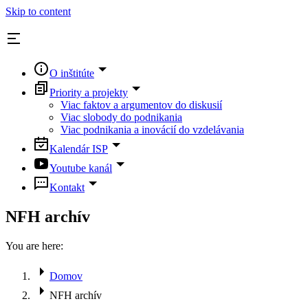
Skip to content
O inštitúte
Priority a projekty
Viac faktov a argumentov do diskusií
Viac slobody do podnikania
Viac podnikania a inovácií do vzdelávania
Kalendár ISP
Youtube kanál
Kontakt
NFH archív
You are here:
Domov
NFH archív