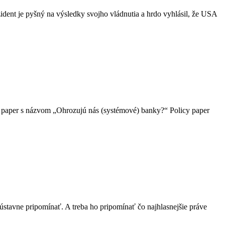
ident je pyšný na výsledky svojho vládnutia a hrdo vyhlásil, že USA
cy paper s názvom „Ohrozujú nás (systémové) banky?“ Policy paper
sústavne pripomínať. A treba ho pripomínať čo najhlasnejšie práve