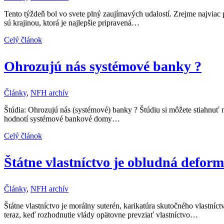
Tento týždeň bol vo svete plný zaujímavých udalostí. Zrejme najviac 
sú krajinou, ktorá je najlepšie pripravená…
Celý článok
Ohrozujú nás systémové banky ?
Články
,
NFH archív
Štúdia: Ohrozujú nás (systémové) banky ? Štúdiu si môžete stiahnuť 
hodnotí systémové bankové domy…
Celý článok
Štátne vlastníctvo je obludná deform
Články
,
NFH archív
Štátne vlastníctvo je morálny suterén, karikatúra skutočného vlastníc
teraz, keď rozhodnutie vlády opätovne prevziať vlastníctvo…