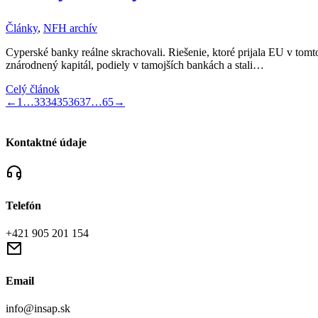
Články
,
NFH archív
Cyperské banky reálne skrachovali. Riešenie, ktoré prijala EU v tomto
znárodnený kapitál, podiely v tamojších bankách a stali…
Celý článok
←
1
…
33
34
35
36
37
…
65
→
Kontaktné údaje
Telefón
+421 905 201 154
Email
info@insap.sk