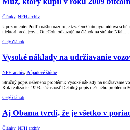
Muž, ktorý kúpil v roku 2009 bitcoin
Články
,
NFH archív
Upozornenie: Podľa nášho názoru je tzv. OneCoin pyramídová schém
niektorí predajcovia OneCoin odkazujú na článok na stránke Nfah.…
Celý článok
Vysoké náklady na udržiavanie vo
NFH archív
,
Prípadové štúdie
Stručný popis riešeného problému: Vysoké náklady na udržiavanie 
Rok realizácie: 1993- súčasnosť Detailný popis riešeného problému M
Celý článok
Aj Obama tvrdí, že je všetko v pori
Články
,
NFH archív