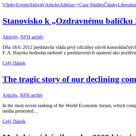
Všetky
Events
Aktivity
Articles
Athéna++
Case Studies
Články
Liberali
Stanovisko k „Ozdravnému balíčku 
Aktivity
,
NFH archív
Dňa 18.6. 2012 predstavila vláda prvý oficiálny návrh konsolidačný
F. A. Hayeka hodnotia niektoré z predstavených opatrení ako pozití
Celý článok
The tragic story of our declining com
Articles
,
NFH archív
In the most recent ranking of the World Economic forum, which compar
media presented…
Celý článok