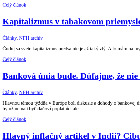
Celý článok
Kapitalizmus v tabakovom priemysl
Články
,
NFH archív
Čuduj sa svete kapitalizmus predsa nie je až taký zlý. A to mám na my
Celý článok
Banková únia bude. Dúfajme, že nie
Články
,
NFH archív
Hlavnou témou týždňa v Európe boli diskusie a dohody o bankovej ú
by už nemali byť daňoví poplatníci ale…
Celý článok
Hlavný inflačný artikel v Indii? Cib