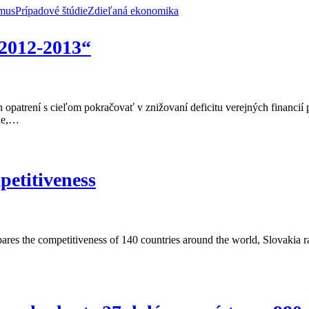
zmus
Prípadové štúdie
Zdieľaná ekonomika
2012-2013“
ch opatrení s cieľom pokračovať v znižovaní deficitu verejných finan
vne,…
petitiveness
es the competitiveness of 140 countries around the world, Slovakia ra