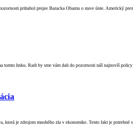
pozornosti pritiahol prejav Baracka Obamu o stave únie. Americký prez
na tomto linku. Radi by sme vám dali do pozornosti náš najnovší poli
ácia
tva, ktorá je zdrojom mnohého zla v ekonomike. Tento fakt je potrebné 