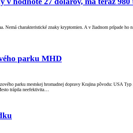
y v hodnote 27 dolárov, má teraz 980 t
a. Nemá charakteristické znaky kryptomien. A v žiadnom prípade ho
zového parku MHD
vozového parku mestskej hromadnej dopravy Krajina pôvodu: USA Typ 
esto trápila neefektivita…
adku