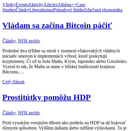
Všetky
Events
Aktivity
Articles
Athéna++
Case
Studies
Články
Liberalizmus
Prípadové štúdie
Zdieľaná ekonomika
Vládam sa začína Bitcoin páčiť
Články
,
NFH archív
Posledné dva týždne sa niesli v znamení všakovakých vládnych
iniciatív smerom k implementácii výhod, ktoré poskytujú
kryptomeny. Či už to bola Malta, Krym, Japonsko alebo Gruzínsko.
Vyzerá to tak, že Malta sa stane v blízkej budúcnosti krajinou
Bitcoinu.…
Celý článok
Prostitútky pomôžu HDP
Články
,
NFH archív
Proti vysokým verejným dlhom ako podielu na HDP sa dá bojovať
rôznymi spôsobmi. Vyššími daňami alebo nižšími výdavkami. To je