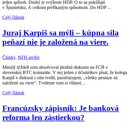
jeden spôsob. Druhý je zvýšenie HDP. O to sa pokúšajú
v Španielsku. A celkom prefíkaným spôsobom. Do HDP…
Celý článok
Juraj Karpiš sa mýli – kúpna sila
peňazí nie je založená na viere.
Články
,
NFH archív
Minulý týždeň som absolvoval plodnú diskusiu na FCB v
slovenskej BTC komunite. V nej jeden z účastníkov písal, že kolega
Karpiš v diskusii s ním tvrdil, parafrázujem, „všetky peniaze sú
založené na viere“. Tvrdenie som si všimol…
Celý článok
Francúzsky zápisník: Je banková
reforma len zástierkou?