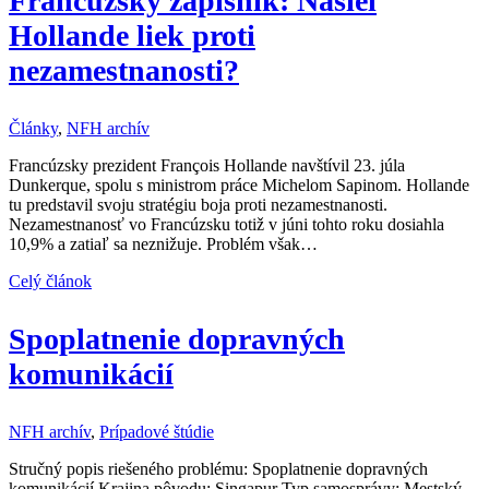
Francúzsky zápisník: Našiel
Hollande liek proti
nezamestnanosti?
Články
,
NFH archív
Francúzsky prezident François Hollande navštívil 23. júla
Dunkerque, spolu s ministrom práce Michelom Sapinom. Hollande
tu predstavil svoju stratégiu boja proti nezamestnanosti.
Nezamestnanosť vo Francúzsku totiž v júni tohto roku dosiahla
10,9% a zatiaľ sa neznižuje. Problém však…
Celý článok
Spoplatnenie dopravných
komunikácií
NFH archív
,
Prípadové štúdie
Stručný popis riešeného problému: Spoplatnenie dopravných
komunikácií Krajina pôvodu: Singapur Typ samosprávy: Mestský