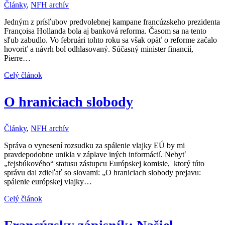
Články
,
NFH archív
Jedným z prísľubov predvolebnej kampane francúzskeho prezidenta
Françoisa Hollanda bola aj banková reforma. Časom sa na tento
sľub zabudlo. Vo februári tohto roku sa však opäť o reforme začalo
hovoriť a návrh bol odhlasovaný. Súčasný minister financií,
Pierre…
Celý článok
O hraniciach slobody
Články
,
NFH archív
Správa o vynesení rozsudku za spálenie vlajky EÚ by mi
pravdepodobne unikla v záplave iných informácií. Nebyť
„fejsbúkového“ statusu zástupcu Európskej komisie, ktorý túto
správu dal zdieľať so slovami: „O hraniciach slobody prejavu:
spálenie európskej vlajky…
Celý článok