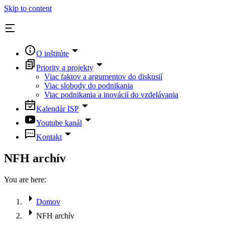
Skip to content
O inštitúte
Priority a projekty
Viac faktov a argumentov do diskusií
Viac slobody do podnikania
Viac podnikania a inovácií do vzdelávania
Kalendár ISP
Youtube kanál
Kontakt
NFH archív
You are here:
Domov
NFH archív