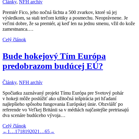
Články
,
NFH archív
Premiér Fico, jeho nočná šichta a 500 zvarkov, ktoré sú jej
výsledkom, sa stali terčom kritiky a posmechu. Neoprávnene. Je
veľmi dobre, že sa premiér, aj keď len na jednu smenu, vžil do kože
zamestnanca.…
Celý článok
Bude hokejový Tím Európa
predobrazom budúcej EÚ?
Články
,
NFH archív
Spočiatku zaznávaný projekt Tímu Európa pre Svetový pohár
v hokeji môže poslúžiť ako užitočná inšpirácia pri hľadaní
najlepšieho spôsobu fungovania Európskej únie. Obzvlášť po
referende vo Veľkej Británii sa v médiách najčastejšie pretriasajú
dva scenáre budúceho vývoja…
Celý článok
←
1
…
17
18
19
20
21
…
65
→