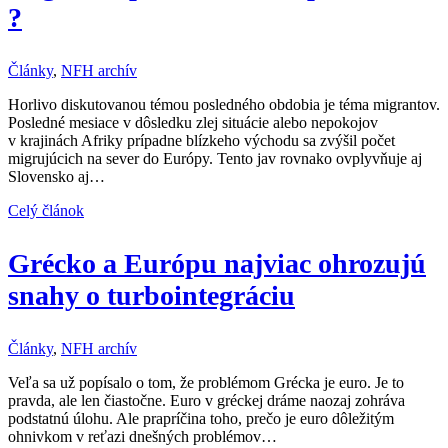
?
Články
,
NFH archív
Horlivo diskutovanou témou posledného obdobia je téma migrantov.
Posledné mesiace v dôsledku zlej situácie alebo nepokojov
v krajinách Afriky prípadne blízkeho východu sa zvýšil počet
migrujúcich na sever do Európy. Tento jav rovnako ovplyvňuje aj
Slovensko aj…
Celý článok
Grécko a Európu najviac ohrozujú
snahy o turbointegráciu
Články
,
NFH archív
Veľa sa už popísalo o tom, že problémom Grécka je euro. Je to
pravda, ale len čiastočne. Euro v gréckej dráme naozaj zohráva
podstatnú úlohu. Ale prapríčina toho, prečo je euro dôležitým
ohnivkom v reťazi dnešných problémov…