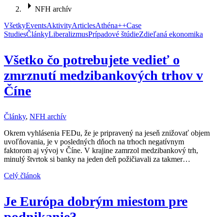
NFH archív
Všetky
Events
Aktivity
Articles
Athéna++
Case
Studies
Články
Liberalizmus
Prípadové štúdie
Zdieľaná ekonomika
Všetko čo potrebujete vedieť o
zmrznutí medzibankových trhov v
Číne
Články
,
NFH archív
Okrem vyhlásenia FEDu, že je pripravený na jeseň znižovať objem
uvoľňovania, je v posledných dňoch na trhoch negatívnym
faktorom aj vývoj v Číne. V krajine zamrzol medzibankový trh,
minulý štvrtok si banky na jeden deň požičiavali za takmer…
Celý článok
Je Európa dobrým miestom pre
podnikanie?