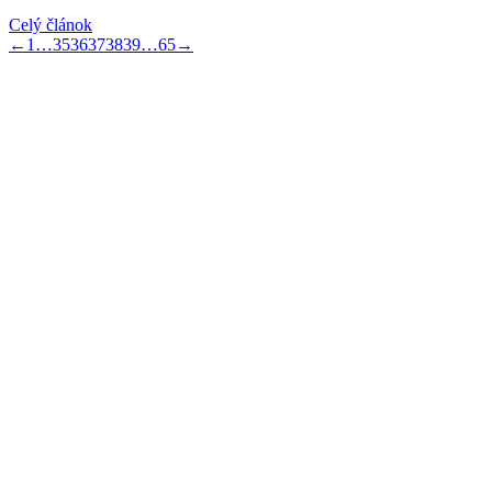
Celý článok
←
1
…
35
36
37
38
39
…
65
→