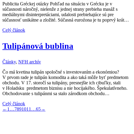
Publicita Gréckej otázky Pohľad na situáciu v Grécku je v
súčasnosti náročný, nielenže z jednej strany prebieha masáž s
mediálnymi disinterpretáciami, udalosti prebiehajúce sú pre
súčasnosť unikátne a zložité. Súčasná euroźona je tu poprvý krát…
Celý článok
Tulipánová bublina
Články
,
NFH archív
Čo má kvetina tulipán spoločné s investovaním a ekonómiou?
V prvom rade je tulipán komodita a ako taká môže byť predmetom
obchodu. V 17. storočí sa tulipány, presnejšie ich cibuľky, stali
v Holadsku predmetom biznisu a nie hocijakého. Špekulatívneho.
Obchodovanie s tulipánmi sa stalo zárodkom obchodu…
Celý článok
←
1
…
7
8
9
10
11
…
65
→