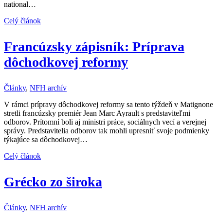
national…
Celý článok
Francúzsky zápisník: Príprava
dôchodkovej reformy
Články
,
NFH archív
V rámci prípravy dôchodkovej reformy sa tento týždeň v Matignone
stretli francúzsky premiér Jean Marc Ayrault s predstaviteľmi
odborov. Prítomní boli aj ministri práce, sociálnych vecí a verejnej
správy. Predstavitelia odborov tak mohli upresniť svoje podmienky
týkajúce sa dôchodkovej…
Celý článok
Grécko zo široka
Články
,
NFH archív