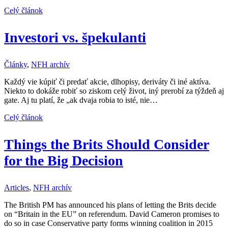
Celý článok
Investori vs. špekulanti
Články
,
NFH archív
Každý vie kúpiť či predať akcie, dlhopisy, deriváty či iné aktíva.
Niekto to dokáže robiť so ziskom celý život, iný prerobí za týždeň aj
gate. Aj tu platí, že „ak dvaja robia to isté, nie…
Celý článok
Things the Brits Should Consider
for the Big Decision
Articles
,
NFH archív
The British PM has announced his plans of letting the Brits decide
on “Britain in the EU” on referendum. David Cameron promises to
do so in case Conservative party forms winning coalition in 2015