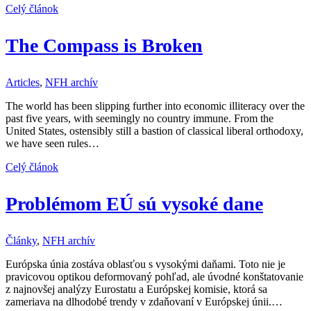
Celý článok
The Compass is Broken
Articles
,
NFH archív
The world has been slipping further into economic illiteracy over the
past five years, with seemingly no country immune. From the
United States, ostensibly still a bastion of classical liberal orthodoxy,
we have seen rules…
Celý článok
Problémom EÚ sú vysoké dane
Články
,
NFH archív
Európska únia zostáva oblasťou s vysokými daňami. Toto nie je
pravicovou optikou deformovaný pohľad, ale úvodné konštatovanie
z najnovšej analýzy Eurostatu a Európskej komisie, ktorá sa
zameriava na dlhodobé trendy v zdaňovaní v Európskej únii.…