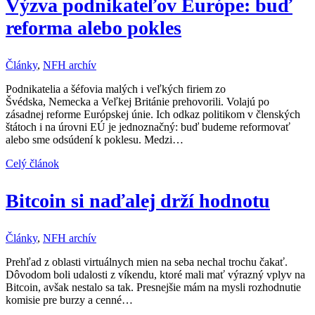
Výzva podnikateľov Európe: buď
reforma alebo pokles
Články
,
NFH archív
Podnikatelia a šéfovia malých i veľkých firiem zo
Švédska, Nemecka a Veľkej Británie prehovorili. Volajú po
zásadnej reforme Európskej únie. Ich odkaz politikom v členských
štátoch i na úrovni EÚ je jednoznačný: buď budeme reformovať
alebo sme odsúdení k poklesu. Medzi…
Celý článok
Bitcoin si naďalej drží hodnotu
Články
,
NFH archív
Prehľad z oblasti virtuálnych mien na seba nechal trochu čakať.
Dôvodom boli udalosti z víkendu, ktoré mali mať výrazný vplyv na
Bitcoin, avšak nestalo sa tak. Presnejšie mám na mysli rozhodnutie
komisie pre burzy a cenné…