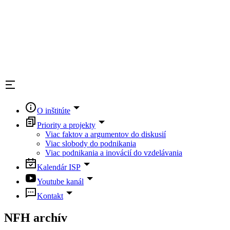
O inštitúte
Priority a projekty
Viac faktov a argumentov do diskusií
Viac slobody do podnikania
Viac podnikania a inovácií do vzdelávania
Kalendár ISP
Youtube kanál
Kontakt
NFH archív