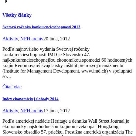
Všetky články
Svetová ročenka konkurencieschopnosti 2013
Aktivity
,
NFH archív
20 júna, 2012
Podľa najnovšieho vydania Svetovej ročenky
konkurencieschopnosti IMD je Slovensko 47.
najkonkurencieschopnejšou ekonomikou spomedzi 60 hodnotených
krajín Renomovaný švajčiarsky Inštitút pre rozvoj manažmentu
(Institute for Management Development, www.imd.ch) v spolupráci
so…
Čítať viac
Index ekonomickej slobody 2014
Aktivity
,
NFH archív
17 júna, 2012
Podľa americkej nadácie Heritage a denníka Wall Street Journal je
ekonomicky najslobodnejšou krajinou sveta opäť Hongkong,
Slovensko obsadilo 57. priečku. Prestížna americká organizácia The