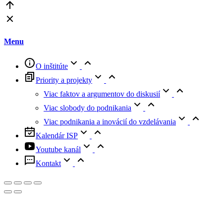
Go
to
Top
Menu
O inštitúte
Priority a projekty
Viac faktov a argumentov do diskusií
Viac slobody do podnikania
Viac podnikania a inovácií do vzdelávania
Kalendár ISP
Youtube kanál
Kontakt