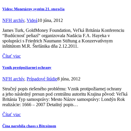
Video: Monetárny systém 21. storočia
NFH archív
,
Videá
10 júna, 2012
James Turk, GoldMoney Foundation, Veľká Británia Konferenciu
“Budúcnosť peňazí“ organizovala Nadácia F.A. Hayeka v
spolupráci s Friedrich Naumann Stiftung a Konzervatívnym
inštitútom M.R. Štefánika dňa 2.12.2011.
Čítať viac
Vznik protipožiarnej ochrany
NFH archív
,
Prípadové štúdie
8 júna, 2012
Stručný popis riešeného problému: Vznik protipožiarnej ochrany
a jeho následný presun pod centrálnu autoritu Krajina pôvod: Veľká
Británia Typ samosprávy: Mesto Názov samosprávy: Londýn Rok
realizácie: 1666 – 2007 Detailný popis…
Čítať viac
Čína narobila chaos s Bitcoinom