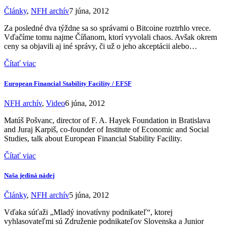
Články
,
NFH archív
7 júna, 2012
Za posledné dva týždne sa so správami o Bitcoine roztrhlo vrece.
Vďačíme tomu najme Číňanom, ktorí vyvolali chaos. Avšak okrem
ceny sa objavili aj iné správy, či už o jeho akceptácii alebo…
Čítať viac
European Financial Stability Facility / EFSF
NFH archív
,
Video
6 júna, 2012
Matúš Pošvanc, director of F. A. Hayek Foundation in Bratislava
and Juraj Karpiš, co-founder of Institute of Economic and Social
Studies, talk about European Financial Stability Facility.
Čítať viac
Naša jediná nádej
Články
,
NFH archív
5 júna, 2012
Vďaka súťaži „Mladý inovatívny podnikateľ“, ktorej
vyhlasovateľmi sú Združenie podnikateľov Slovenska a Junior