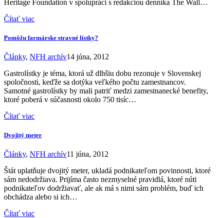
Heritage Foundation v spolupráci s redakciou denníka The Wall…
Čítať viac
Pomôžu farmárske stravné lístky?
Články
,
NFH archív
14 júna, 2012
Gastrolístky je téma, ktorá už dlhšiu dobu rezonuje v Slovenskej
spoločnosti, keďže sa dotýka veľkého počtu zamestnancov.
Samotné gastrolístky by mali patriť medzi zamestnanecké benefity,
ktoré poberá v súčasnosti okolo 750 tisíc…
Čítať viac
Dvojitý meter
Články
,
NFH archív
11 júna, 2012
Štát uplatňuje dvojitý meter, ukladá podnikateľom povinnosti, ktoré
sám nedodržiava. Prijíma často nezmyselné pravidlá, ktoré núti
podnikateľov dodržiavať, ale ak má s nimi sám problém, buď ich
obchádza alebo si ich…
Čítať viac