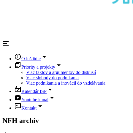
O inštitúte
Priority a projekty
Viac faktov a argumentov do diskusií
Viac slobody do podnikania
Viac podnikania a inovácií do vzdelávania
Kalendár ISP
Youtube kanál
Kontakt
NFH archív