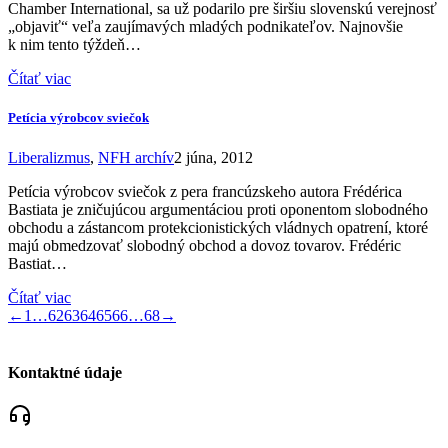
Chamber International, sa už podarilo pre širšiu slovenskú verejnosť
„objaviť“ veľa zaujímavých mladých podnikateľov. Najnovšie
k nim tento týždeň…
Čítať viac
Petícia výrobcov sviečok
Liberalizmus
,
NFH archív
2 júna, 2012
Petícia výrobcov sviečok z pera francúzskeho autora Frédérica
Bastiata je zničujúcou argumentáciou proti oponentom slobodného
obchodu a zástancom protekcionistických vládnych opatrení, ktoré
majú obmedzovať slobodný obchod a dovoz tovarov. Frédéric
Bastiat…
Čítať viac
←
1
…
62
63
64
65
66
…
68
→
Kontaktné údaje