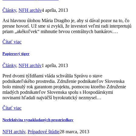
Články
,
NFH archív
4 apríla, 2013
Asi hlavnou úlohou Mária Dragiho je, aby si dával pozor na to, čo
presne hovorí. Už sme si zvykli, že investori veľmi radi interpretujú
priam „akékoľvek“ mihnutie brvou centrálnych bankárov.…
Čítať viac
Papierový tiger
Články
,
NFH archív
1 apríla, 2013
Pred dvomi týždňami vláda schválila Správu o stave
podnikateľského prostredia. Združenie podnikateľov Slovenska
bolo minulý rok garantom projektu, pomocou ktorého Združenie
mladých podnikateľov Slovenska spolu s Hospodárskymi
novinami hľadali najväčší byrokratický nezmysel…
Čítať viac
Neefektivita vynakladaných prostriedkov
NFH archív
,
Prípadové štúdie
28 marca, 2013