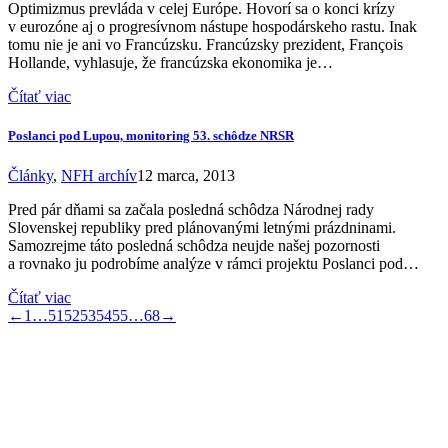
Optimizmus prevláda v celej Európe. Hovorí sa o konci krízy
v eurozóne aj o progresívnom nástupe hospodárskeho rastu. Inak
tomu nie je ani vo Francúzsku. Francúzsky prezident, François
Hollande, vyhlasuje, že francúzska ekonomika je…
Čítať viac
Poslanci pod Lupou, monitoring 53. schôdze NRSR
Články
,
NFH archív
12 marca, 2013
Pred pár dňami sa začala posledná schôdza Národnej rady
Slovenskej republiky pred plánovanými letnými prázdninami.
Samozrejme táto posledná schôdza neujde našej pozornosti
a rovnako ju podrobíme analýze v rámci projektu Poslanci pod…
Čítať viac
←
1
…
51
52
53
54
55
…
68
→