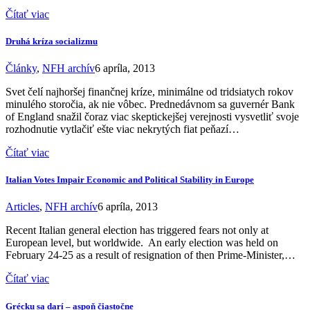
Čítať viac
Druhá kríza socializmu
Články
,
NFH archív
6 apríla, 2013
Svet čelí najhoršej finančnej kríze, minimálne od tridsiatych rokov
minulého storočia, ak nie vôbec. Prednedávnom sa guvernér Bank
of England snažil čoraz viac skeptickejšej verejnosti vysvetliť svoje
rozhodnutie vytlačiť ešte viac nekrytých fiat peňazí…
Čítať viac
Italian Votes Impair Economic and Political Stability in Europe
Articles
,
NFH archív
6 apríla, 2013
Recent Italian general election has triggered fears not only at
European level, but worldwide. An early election was held on
February 24-25 as a result of resignation of then Prime-Minister,…
Čítať viac
Grécku sa darí – aspoň čiastočne