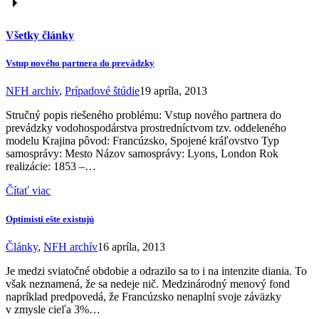
Všetky články
Vstup nového partnera do prevádzky
NFH archív
,
Prípadové štúdie
19 apríla, 2013
Stručný popis riešeného problému: Vstup nového partnera do
prevádzky vodohospodárstva prostredníctvom tzv. oddeleného
modelu Krajina pôvod: Francúzsko, Spojené kráľovstvo Typ
samosprávy: Mesto Názov samosprávy: Lyons, London Rok
realizácie: 1853 –…
Čítať viac
Optimisti ešte existujú
Články
,
NFH archív
16 apríla, 2013
Je medzi sviatočné obdobie a odrazilo sa to i na intenzite diania. To
však neznamená, že sa nedeje nič. Medzinárodný menový fond
napríklad predpovedá, že Francúzsko nenaplní svoje záväzky
v zmysle cieľa 3%…