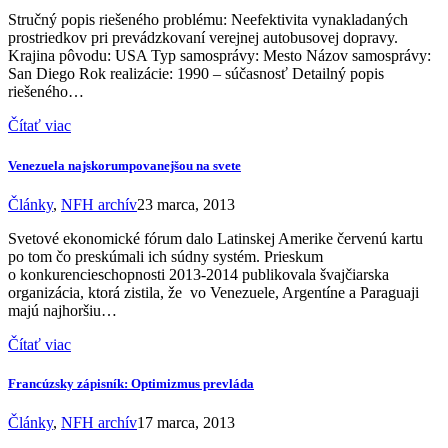
Stručný popis riešeného problému: Neefektivita vynakladaných
prostriedkov pri prevádzkovaní verejnej autobusovej dopravy.
Krajina pôvodu: USA Typ samosprávy: Mesto Názov samosprávy:
San Diego Rok realizácie: 1990 – súčasnosť Detailný popis
riešeného…
Čítať viac
Venezuela najskorumpovanejšou na svete
Články
,
NFH archív
23 marca, 2013
Svetové ekonomické fórum dalo Latinskej Amerike červenú kartu
po tom čo preskúmali ich súdny systém. Prieskum
o konkurencieschopnosti 2013-2014 publikovala švajčiarska
organizácia, ktorá zistila, že vo Venezuele, Argentíne a Paraguaji
majú najhoršiu…
Čítať viac
Francúzsky zápisník: Optimizmus prevláda
Články
,
NFH archív
17 marca, 2013