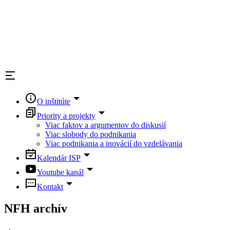
O inštitúte
Priority a projekty
Viac faktov a argumentov do diskusií
Viac slobody do podnikania
Viac podnikania a inovácií do vzdelávania
Kalendár ISP
Youtube kanál
Kontakt
NFH archív