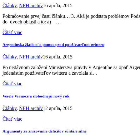
Články
,
NFH archív
16 apríla, 2015
Pokračovanie prvej časti článku… 3. Aká je podstata problémov Podst
do dvoch oblastí a to: a) …
Čítať viac
Argentínska žiadosť o pomoc proti používateľom twitteru
Články
,
NFH archív
16 apríla, 2015
Po nedávnom založení Ministerstva pravdy v Argentíne sa opäť Argent
jedenástim používateľov twitteru a zavolala si…
Čítať viac
Veselé Vianoce a slobodnejší nový rok
Články
,
NFH archív
12 apríla, 2015
Čítať viac
Argumenty za znižovanie deficitov sú stále silné