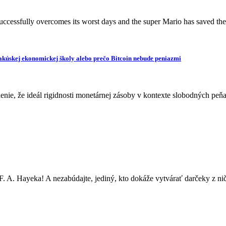
uccessfully overcomes its worst days and the super Mario has saved 
rakúskej ekonomickej školy alebo prečo Bitcoin nebude peniazmi
rdenie, že ideál rigidnosti monetárnej zásoby v kontexte slobodných
F. A. Hayeka! A nezabúdajte, jediný, kto dokáže vytvárať darčeky z n