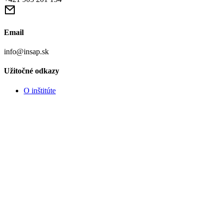
Email
info@insap.sk
Užitočné odkazy
O inštitúte