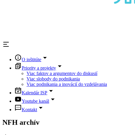
O inštitúte
Priority a projekty
Viac faktov a argumentov do diskusií
Viac slobody do podnikania
Viac podnikania a inovácií do vzdelávania
Kalendár ISP
Youtube kanál
Kontakt
NFH archív