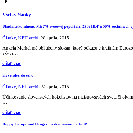
Všetky články
Uhádnite kontinent: Má 7% svetovej populácie, 25% HDP a 50% sociálnych 
Články
,
NFH archív
28 apríla, 2015
Angela Merkel má obľúbený slogan, ktorý odkazuje krajinám Eurozón
všetci…
Čítať viac
Slovensko, do toho!
Články
,
NFH archív
24 apríla, 2015
Účinkovanie slovenských hokejistov na majstrovstvách sveta či olymp
…
Čítať viac
Happy Europe and Dangerous discussions in the US