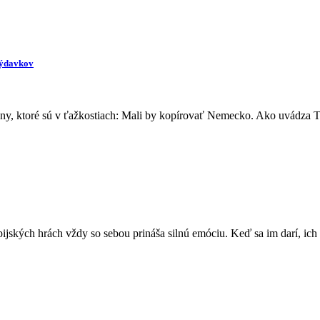
výdavkov
y, ktoré sú v ťažkostiach: Mali by kopírovať Nemecko. Ako uvádza T
ijských hrách vždy so sebou prináša silnú emóciu. Keď sa im darí, ich