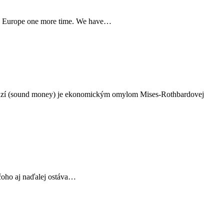
the Europe one more time. We have…
 peňazí (sound money) je ekonomickým omylom Mises-Rothbardovej
ičoho aj naďalej ostáva…