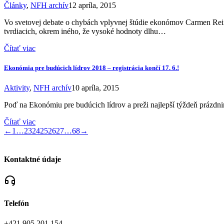
Články
,
NFH archív
12 apríla, 2015
Vo svetovej debate o chybách vplyvnej štúdie ekonómov Carmen Rein
tvrdiacich, okrem iného, že vysoké hodnoty dlhu…
Čítať viac
Ekonómia pre budúcich lídrov 2018 – registrácia končí 17. 6.!
Aktivity
,
NFH archív
10 apríla, 2015
Poď na Ekonómiu pre budúcich lídrov a preži najlepší týždeň prázd
Čítať viac
←
1
…
23
24
25
26
27
…
68
→
Kontaktné údaje
Telefón
+421 905 201 154