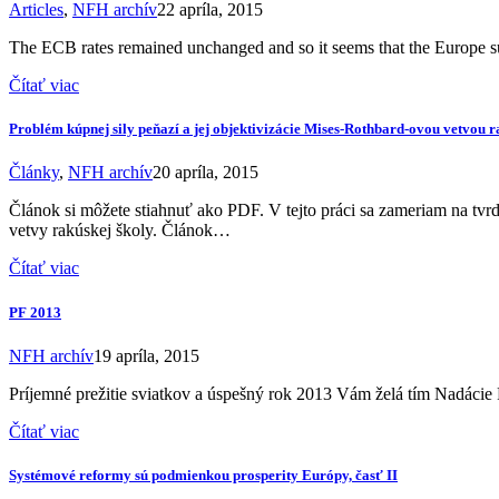
Articles
,
NFH archív
22 apríla, 2015
The ECB rates remained unchanged and so it seems that the Europe s
Čítať viac
Problém kúpnej sily peňazí a jej objektivizácie Mises-Rothbard-ovou vetvou 
Články
,
NFH archív
20 apríla, 2015
Článok si môžete stiahnuť ako PDF. V tejto práci sa zameriam na tv
vetvy rakúskej školy. Článok…
Čítať viac
PF 2013
NFH archív
19 apríla, 2015
Príjemné prežitie sviatkov a úspešný rok 2013 Vám želá tím Nadácie 
Čítať viac
Systémové reformy sú podmienkou prosperity Európy, časť II