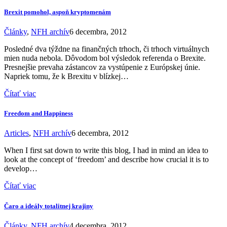
Brexit pomohol, aspoň kryptomenám
Články
,
NFH archív
6 decembra, 2012
Posledné dva týždne na finančných trhoch, či trhoch virtuálnych
mien nuda nebola. Dôvodom bol výsledok referenda o Brexite.
Presnejšie prevaha zástancov za vystúpenie z Európskej únie.
Napriek tomu, že k Brexitu v blízkej…
Čítať viac
Freedom and Happiness
Articles
,
NFH archív
6 decembra, 2012
When I first sat down to write this blog, I had in mind an idea to
look at the concept of ‘freedom’ and describe how crucial it is to
develop…
Čítať viac
Čaro a ideály totalitnej krajiny
Články
,
NFH archív
4 decembra, 2012