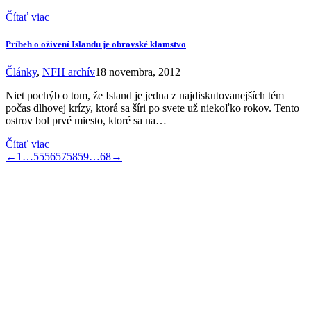
Čítať viac
Príbeh o oživení Islandu je obrovské klamstvo
Články
,
NFH archív
18 novembra, 2012
Niet pochýb o tom, že Island je jedna z najdiskutovanejších tém
počas dlhovej krízy, ktorá sa šíri po svete už niekoľko rokov. Tento
ostrov bol prvé miesto, ktoré sa na…
Čítať viac
←
1
…
55
56
57
58
59
…
68
→