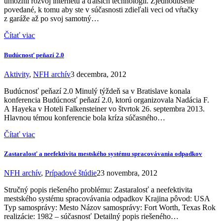
umožnil rozvoj internetu a ďalších technológií. Zjednodušene
povedané, k tomu aby ste v súčasnosti zdieľali veci od vŕtačky
z garáže až po svoj samotný…
Čítať viac
Budúcnosť peňazí 2.0
Aktivity
,
NFH archív
3 decembra, 2012
Budúcnosť peňazí 2.0 Minulý týždeň sa v Bratislave konala
konferencia Budúcnosť peňazí 2.0, ktorú organizovala Nadácia F.
A Hayeka v Hoteli Falkensteiner vo štvrtok 26. septembra 2013.
Hlavnou témou konferencie bola kríza súčasného…
Čítať viac
Zastaralosť a neefektivita mestského systému spracovávania odpadkov
NFH archív
,
Prípadové štúdie
23 novembra, 2012
Stručný popis riešeného problému: Zastaralosť a neefektivita
mestského systému spracovávania odpadkov Krajina pôvod: USA
Typ samosprávy: Mesto Názov samosprávy: Fort Worth, Texas Rok
realizácie: 1982 – súčasnosť Detailný popis riešeného…