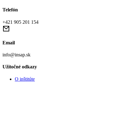
Telefón
+421 905 201 154
Email
info@insap.sk
Užitočné odkazy
O inštitúte