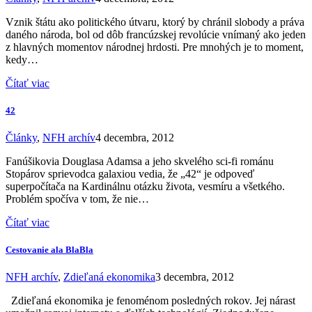
Vznik štátu ako politického útvaru, ktorý by chránil slobody a práva
daného národa, bol od dôb francúzskej revolúcie vnímaný ako jeden
z hlavných momentov národnej hrdosti. Pre mnohých je to moment,
kedy…
Čítať viac
42
Články
,
NFH archív
4 decembra, 2012
Fanúšikovia Douglasa Adamsa a jeho skvelého sci-fi románu
Stopárov sprievodca galaxiou vedia, že „42“ je odpoveď
superpočítača na Kardinálnu otázku života, vesmíru a všetkého.
Problém spočíva v tom, že nie…
Čítať viac
Cestovanie ala BlaBla
NFH archív
,
Zdieľaná ekonomika
3 decembra, 2012
Zdieľaná ekonomika je fenoménom posledných rokov. Jej nárast