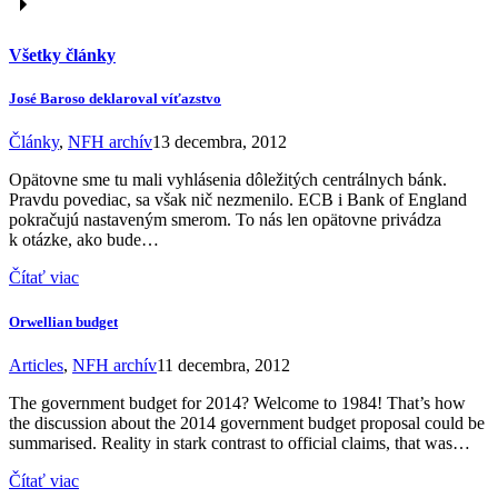
Všetky články
José Baroso deklaroval víťazstvo
Články
,
NFH archív
13 decembra, 2012
Opätovne sme tu mali vyhlásenia dôležitých centrálnych bánk.
Pravdu povediac, sa však nič nezmenilo. ECB i Bank of England
pokračujú nastaveným smerom. To nás len opätovne privádza
k otázke, ako bude…
Čítať viac
Orwellian budget
Articles
,
NFH archív
11 decembra, 2012
The government budget for 2014? Welcome to 1984! That’s how
the discussion about the 2014 government budget proposal could be
summarised. Reality in stark contrast to official claims, that was…
Čítať viac