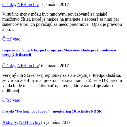
Články
,
NFH archív
17 januára, 2017
Virtuálne meny môžu byť mnohými považované za nejaké
množstvo čísiel, ktoré je niekde na internete a zaoberá sa nimi pár
šialencov ktorí ich považujú za niečo prelomové. Opak je pravdou
a po…
Čítať viac
Inšpirácia od iných krajín Európy pre Slovenskú vládu pri konsolidácii
verejných financií
Články
,
NFH archív
16 januára, 2017
Verejný dlh Slovenskej republiky sa stále zvyšuje. Predpokladá sa,
že v roku 2014 by mal prekročiť znova hranicu 55 % HDP, pričom
vláda bude musieť aktivovať opatrenia, ktoré nariaďuje zákon
o dlhovej…
Čítať viac
Projekt “Poslanci pod lupou” – monitoring 16. schôdze NR SR
Aktivity
,
NFH archív
15 januára, 2017