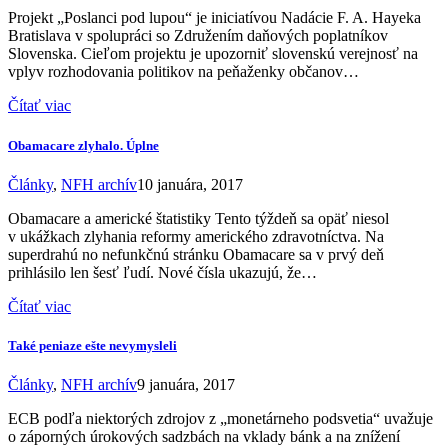
Projekt „Poslanci pod lupou“ je iniciatívou Nadácie F. A. Hayeka
Bratislava v spolupráci so Združením daňových poplatníkov
Slovenska. Cieľom projektu je upozorniť slovenskú verejnosť na
vplyv rozhodovania politikov na peňaženky občanov…
Čítať viac
Obamacare zlyhalo. Úplne
Články
,
NFH archív
10 januára, 2017
Obamacare a americké štatistiky Tento týždeň sa opäť niesol
v ukážkach zlyhania reformy amerického zdravotníctva. Na
superdrahú no nefunkčnú stránku Obamacare sa v prvý deň
prihlásilo len šesť ľudí. Nové čísla ukazujú, že…
Čítať viac
Také peniaze ešte nevymysleli
Články
,
NFH archív
9 januára, 2017
ECB podľa niektorých zdrojov z „monetárneho podsvetia“ uvažuje
o záporných úrokových sadzbách na vklady bánk a na znížení