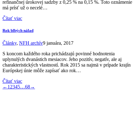
refinančnej úrokovej sadzby z 0,25 % na 0,15 %. Toto oznámenie
má prísť už o necelé…
Čítať viac
Rok blbých nálad
Články
,
NFH archív
9 januára, 2017
S koncom každého roka prichádzajú povinné hodnotenia
uplynulých dvanástich mesiacov. Jeho pozitív, negatív, ale aj
charakteristických vlastností. Rok 2015 sa najmä v prípade krajín
Európskej únie môže zapísať ako rok…
Čítať viac
←
1
2
3
4
5
…
68
→