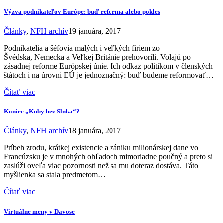
Výzva podnikateľov Európe: buď reforma alebo pokles
Články
,
NFH archív
19 januára, 2017
Podnikatelia a šéfovia malých i veľkých firiem zo
Švédska, Nemecka a Veľkej Británie prehovorili. Volajú po
zásadnej reforme Európskej únie. Ich odkaz politikom v členských
štátoch i na úrovni EÚ je jednoznačný: buď budeme reformovať…
Čítať viac
Koniec „Kuby bez Slnka“?
Články
,
NFH archív
18 januára, 2017
Príbeh zrodu, krátkej existencie a zániku milionárskej dane vo
Francúzsku je v mnohých ohľadoch mimoriadne poučný a preto si
zaslúži oveľa viac pozornosti než sa mu doteraz dostáva. Táto
myšlienka sa stala predmetom…
Čítať viac
Virtuálne meny v Davose