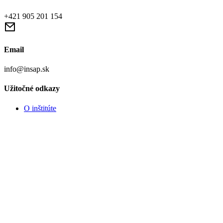
+421 905 201 154
Email
info@insap.sk
Užitočné odkazy
O inštitúte