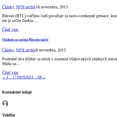
Články
,
NFH archív
16 novembra, 2015
Bitcoin (BTC) väčšina ľudí považuje za novo-vzniknuté peniaze, kto
nie je určite žiadna…
Čítať viac
Vládam sa začína Bitcoin páčiť
Články
,
NFH archív
8 novembra, 2015
Posledné dva týždne sa niesli v znamení všakovakých vládnych inicia
Malta sa…
Čítať viac
←
1
…
17
18
19
20
21
…
68
→
Kontaktné údaje
Telefón