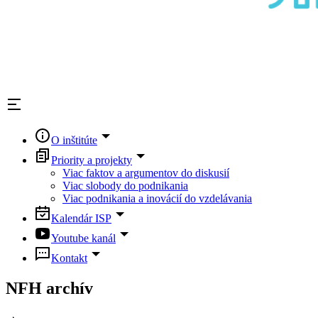
O inštitúte
Priority a projekty
Viac faktov a argumentov do diskusií
Viac slobody do podnikania
Viac podnikania a inovácií do vzdelávania
Kalendár ISP
Youtube kanál
Kontakt
NFH archív