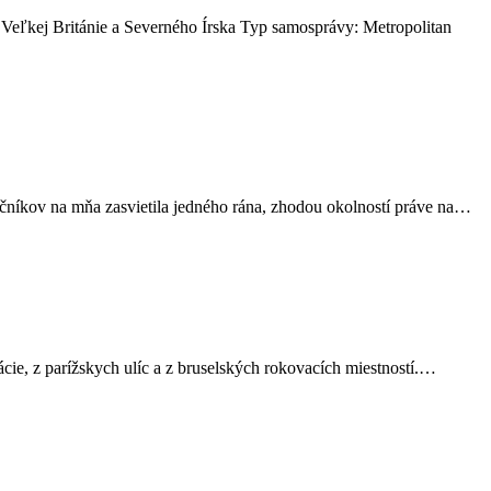
 Veľkej Británie a Severného Írska Typ samosprávy: Metropolitan
čníkov na mňa zasvietila jedného rána, zhodou okolností práve na…
ácie, z parížskych ulíc a z bruselských rokovacích miestností.…