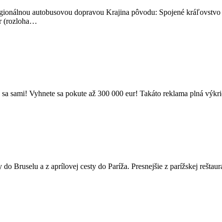
 regionálnou autobusovou dopravou Krajina pôvodu: Spojené kráľovstvo
er (rozloha…
sa sami! Vyhnete sa pokute až 300 000 eur! Takáto reklama plná výkri
o Bruselu a z aprílovej cesty do Paríža. Presnejšie z parížskej reštaur