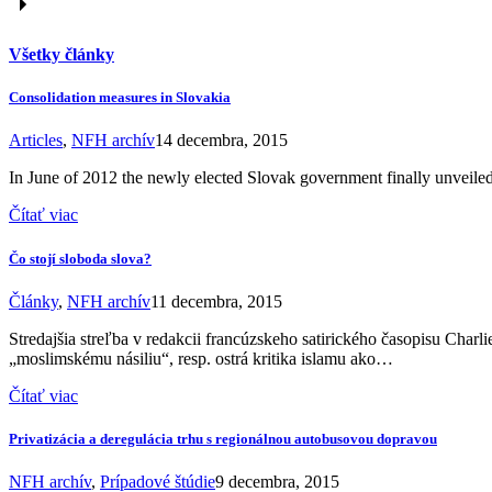
Všetky články
Consolidation measures in Slovakia
Articles
,
NFH archív
14 decembra, 2015
In June of 2012 the newly elected Slovak government finally unveiled 
Čítať viac
Čo stojí sloboda slova?
Články
,
NFH archív
11 decembra, 2015
Stredajšia streľba v redakcii francúzskeho satirického časopisu Char
„moslimskému násiliu“, resp. ostrá kritika islamu ako…
Čítať viac
Privatizácia a deregulácia trhu s regionálnou autobusovou dopravou
NFH archív
,
Prípadové štúdie
9 decembra, 2015