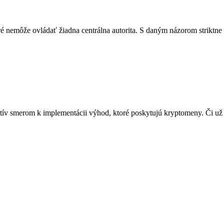
ré nemôže ovládať žiadna centrálna autorita. S daným názorom striktn
tív smerom k implementácii výhod, ktoré poskytujú kryptomeny. Či už 