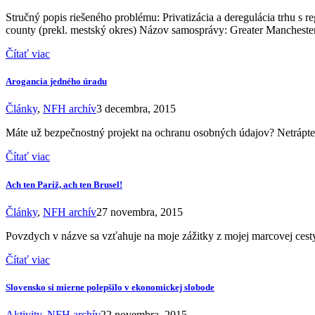
Stručný popis riešeného problému: Privatizácia a deregulácia trhu s
county (prekl. mestský okres) Názov samosprávy: Greater Manchest
Čítať viac
Arogancia jedného úradu
Články
,
NFH archív
3 decembra, 2015
Máte už bezpečnostný projekt na ochranu osobných údajov? Netrápte 
Čítať viac
Ach ten Paríž, ach ten Brusel!
Články
,
NFH archív
27 novembra, 2015
Povzdych v názve sa vzťahuje na moje zážitky z mojej marcovej cesty d
Čítať viac
Slovensko si mierne polepšilo v ekonomickej slobode
Aktivity
,
NFH archív
22 novembra, 2015