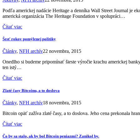
Podľa americkej nadácie Heritage a denníka Wall Street Journal je 
americká organizácia The Heritage Foundation v spolupráci…
Čítať viac
Šesť rokov pomýlenej politiky
Články
,
NFH archív
22 novembra, 2015
Onedlho si budeme pripomínať šieste výročie krachu americkej banky
ten istý…
Čítať viac
Zlaté časy Bitcoinu, a to doslova
Články
,
NFH archív
18 novembra, 2015
Bitcoin opäť zažíva zlaté časy, a to doslova. Jeho cena prekonala hr
Čítať viac
Čo by sa stalo, ak by bol Bitcoin peniazmi? Zanikol by.