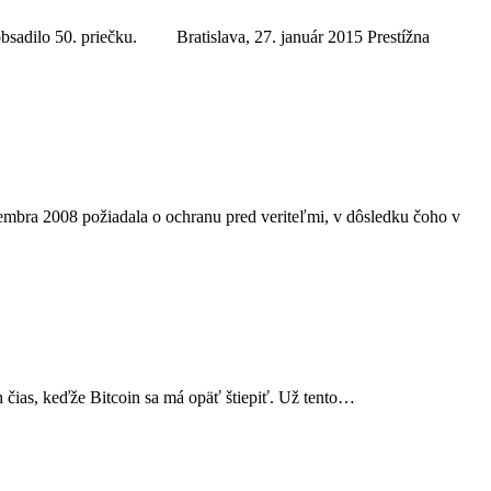
obsadilo 50. priečku. Bratislava, 27. január 2015 Prestížna
embra 2008 požiadala o ochranu pred veriteľmi, v dôsledku čoho v
h čias, keďže Bitcoin sa má opäť štiepiť. Už tento…