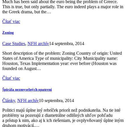
Much has been said about the euro being the problem of Greece.
This is true, but only partially. The euro indeed plays a major role in
the Greek drama, but the…
Čítať viac
Zoning
Case Studies
,
NFH archív
14 septembra, 2014
Short description of the problem: Zoning Country of origin: United
States of America Type of municipality: City Municipality name:
Houston, Texas Implementation year: ever before (Houston was
founded on August…
Čítať viac
Špirála nezmyselných opatrení
Články
,
NFH archív
10 septembra, 2014
Politici majú úplne iný rebríček priorít než podnikatelia. Na tie isté
problémy sa pozerajú z diametrálne odlišných uhľov pohľadu
a prístup k nim, ako aj k ich riešeniam, je ovplyvňovaný úplne iným
druhom motivácií,…