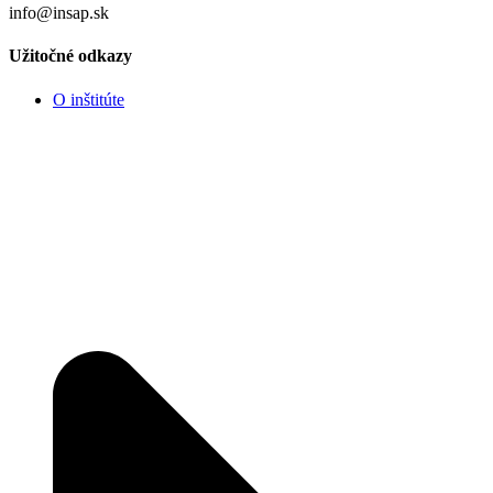
info@insap.sk
Užitočné odkazy
O inštitúte