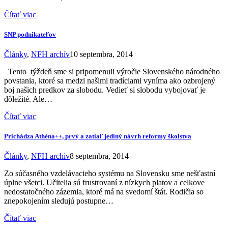
Čítať viac
SNP podnikateľov
Články
,
NFH archív
10 septembra, 2014
Tento týždeň sme si pripomenuli výročie Slovenského národného
povstania, ktoré sa medzi našimi tradíciami vyníma ako ozbrojený
boj našich predkov za slobodu. Vedieť si slobodu vybojovať je
dôležité. Ale…
Čítať viac
Prichádza Athéna++, prvý a zatiaľ jediný návrh reformy školstva
Články
,
NFH archív
8 septembra, 2014
Zo súčasného vzdelávacieho systému na Slovensku sme nešťastní
úplne všetci. Učitelia sú frustrovaní z nízkych platov a celkove
nedostatočného zázemia, ktoré má na svedomí štát. Rodičia so
znepokojením sledujú postupne…
Čítať viac