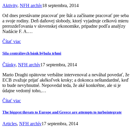
Aktivity
,
NFH archív
18 septembra, 2014
Od dnes prestávame pracovať pre štát a začíname pracovať pre seba
a svoje rodiny. Deň daňovej slobody, ktorý vyjadruje celkovú mieru
prerozdeľovania v slovenskej ekonomike, pripadne podľa analýzy
Nadácie F. A.…
Čítať viac
Sila centrálnych bánk hýbala trhmi
Články
,
NFH archív
17 septembra, 2014
Mario Draghi opätovne verbálne intervenoval a neváhal povedať, že
ECB zvažuje prijať akékoľvek kroky; a dokonca neštandardné, keď
to bude nevyhnutné. Nepovedal teda, že aké konkrétne, ale si je
údajne vedomý toho,…
Čítať viac
The biggest threats to Europe and Greece are attempts to turbointegrate
Articles
,
NFH archív
17 septembra, 2014