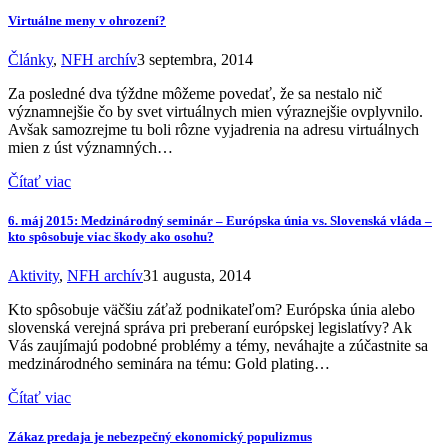
Virtuálne meny v ohrození?
Články
,
NFH archív
3 septembra, 2014
Za posledné dva týždne môžeme povedať, že sa nestalo nič
významnejšie čo by svet virtuálnych mien výraznejšie ovplyvnilo.
Avšak samozrejme tu boli rôzne vyjadrenia na adresu virtuálnych
mien z úst významných…
Čítať viac
6. máj 2015: Medzinárodný seminár – Európska únia vs. Slovenská vláda –
kto spôsobuje viac škody ako osohu?
Aktivity
,
NFH archív
31 augusta, 2014
Kto spôsobuje väčšiu záťaž podnikateľom? Európska únia alebo
slovenská verejná správa pri preberaní európskej legislatívy? Ak
Vás zaujímajú podobné problémy a témy, neváhajte a zúčastnite sa
medzinárodného seminára na tému: Gold plating…
Čítať viac
Zákaz predaja je nebezpečný ekonomický populizmus