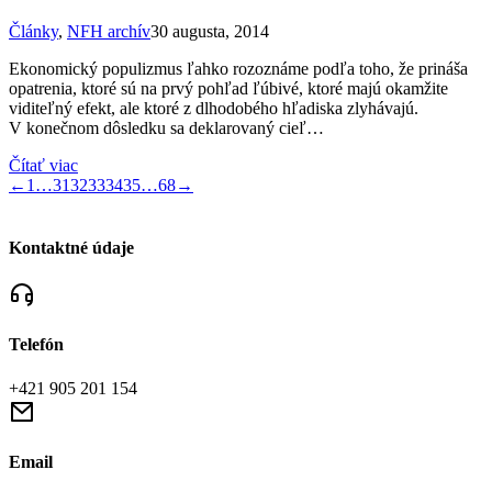
Články
,
NFH archív
30 augusta, 2014
Ekonomický populizmus ľahko rozoznáme podľa toho, že prináša
opatrenia, ktoré sú na prvý pohľad ľúbivé, ktoré majú okamžite
viditeľný efekt, ale ktoré z dlhodobého hľadiska zlyhávajú.
V konečnom dôsledku sa deklarovaný cieľ…
Čítať viac
←
1
…
31
32
33
34
35
…
68
→
Kontaktné údaje
Telefón
+421 905 201 154
Email