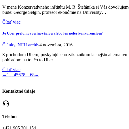
V mene Konzervatívneho inštitútu M. R. Štefánika si Vás dovoľujeme
bude: George Selgin, profesor ekonómie na University…
Čítať viac
Je Uber prelomovou inováciou alebo len nefér konkurenciou?
Články
,
NFH archív
4 novembra, 2016
S príchodom Uberu, poskytujúceho zákazníkom lacnejšiu alternatívu v
pohľadom na to, čo to Uber…
Čítať viac
←
1
…
4
5
6
7
8
…
68
→
Kontaktné údaje
Telefón
+421 905 201 154