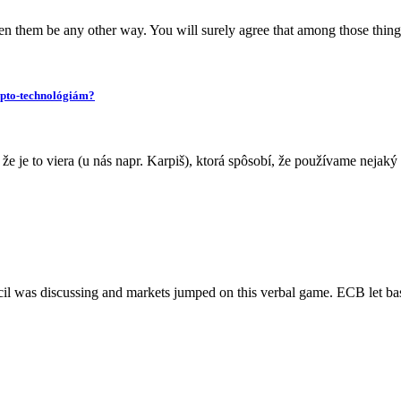
een them be any other way. You will surely agree that among those thing
rypto-technológiám?
a, že je to viera (u nás napr. Karpiš), ktorá spôsobí, že používame neja
ncil was discussing and markets jumped on this verbal game. ECB let b