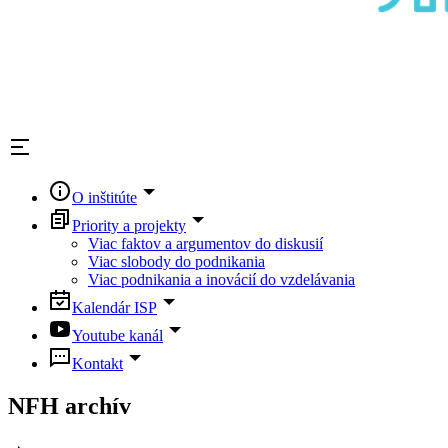
O inštitúte
Priority a projekty
Viac faktov a argumentov do diskusií
Viac slobody do podnikania
Viac podnikania a inovácií do vzdelávania
Kalendár ISP
Youtube kanál
Kontakt
NFH archív