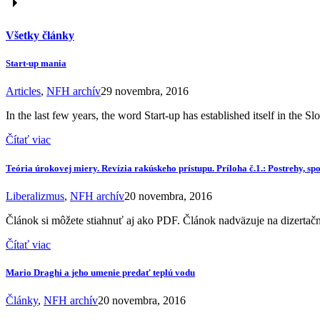
Všetky články
Start-up mania
Articles
,
NFH archív
29 novembra, 2016
In the last few years, the word Start-up has established itself in the 
Čítať viac
Teória úrokovej miery. Revízia rakúskeho prístupu. Príloha č.1.: Postrehy, sp
Liberalizmus
,
NFH archív
20 novembra, 2016
Článok si môžete stiahnuť aj ako PDF. Článok nadväzuje na dizertačn
Čítať viac
Mario Draghi a jeho umenie predať teplú vodu
Články
,
NFH archív
20 novembra, 2016