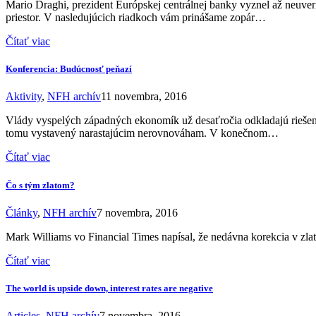
Mario Draghi, prezident Európskej centrálnej banky vyznel až neuve
priestor. V nasledujúcich riadkoch vám prinášame zopár…
Čítať viac
Konferencia: Budúcnosť peňazí
Aktivity
,
NFH archív
11 novembra, 2016
Vlády vyspelých západných ekonomík už desaťročia odkladajú riešen
tomu vystavený narastajúcim nerovnováham. V konečnom…
Čítať viac
Čo s tým zlatom?
Články
,
NFH archív
7 novembra, 2016
Mark Williams vo Financial Times napísal, že nedávna korekcia v zl
Čítať viac
The world is upside down, interest rates are negative
Articles
,
NFH archív
7 novembra, 2016