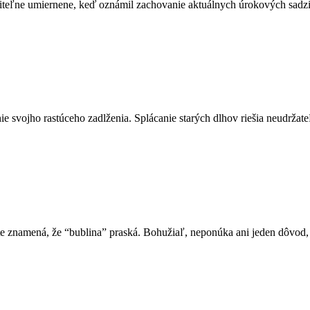
riteľne umiernene, keď oznámil zachovanie aktuálnych úrokových sadz
ie svojho rastúceho zadlženia. Splácanie starých dlhov riešia neudr
ate znamená, že “bublina” praská. Bohužiaľ, neponúka ani jeden dôvod