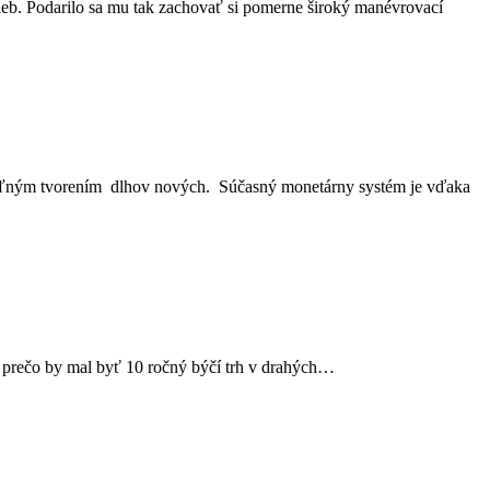
ieb. Podarilo sa mu tak zachovať si pomerne široký manévrovací
žateľným tvorením dlhov nových. Súčasný monetárny systém je vďaka
, prečo by mal byť 10 ročný býčí trh v drahých…