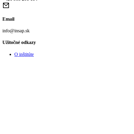
Email
info@insap.sk
Užitočné odkazy
O inštitúte