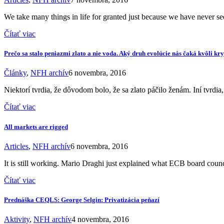
We take many things in life for granted just because we have never s
Čítať viac
Prečo sa stalo peniazmi zlato a nie voda. Aký druh evolúcie nás čaká kvôli k
Články
,
NFH archív
6 novembra, 2016
Niektorí tvrdia, že dôvodom bolo, že sa zlato páčilo ženám. Iní tvrdi
Čítať viac
All markets are rigged
Articles
,
NFH archív
6 novembra, 2016
It is still working. Mario Draghi just explained what ECB board cou
Čítať viac
Prednáška CEQLS: George Selgin: Privatizácia peňazí
Aktivity
,
NFH archív
4 novembra, 2016