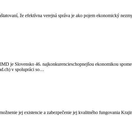
tatovaní, že efektívna verejná správa je ako pojem ekonomický nezmy
 IMD je Slovensko 46. najkonkurencieschopnejšou ekonomikou spomedz
d.ch) v spolupráci so…
a umožnenie jej existencie a zabezpečenie jej kvalitného fungovania 