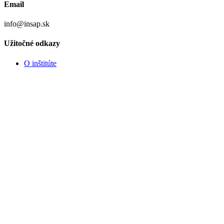
Email
info@insap.sk
Užitočné odkazy
O inštitúte