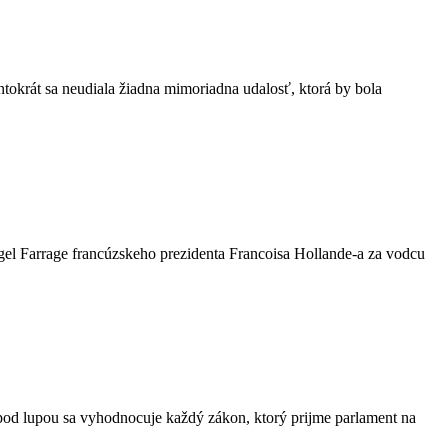
tokrát sa neudiala žiadna mimoriadna udalosť, ktorá by bola
gel Farrage francúzskeho prezidenta Francoisa Hollande-a za vodcu
pod lupou sa vyhodnocuje každý zákon, ktorý prijme parlament na