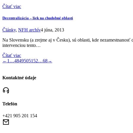
Čítať viac
Decentralizácia – liek na chudobné oblasti
Články
,
NFH archív
4 júna, 2013
Na Slovensku (a zrejme aj v Česku), sú oblasti, kde nezamestnanosť 
intervenciou tento…
Čítať viac
←
1
…
48
49
50
51
52
…
68
→
Kontaktné údaje
Telefón
+421 905 201 154