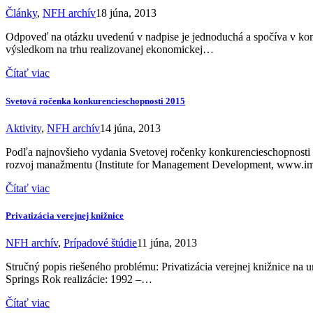
Články
,
NFH archív
18 júna, 2013
Odpoveď na otázku uvedenú v nadpise je jednoduchá a spočíva v konš
výsledkom na trhu realizovanej ekonomickej…
Čítať viac
Svetová ročenka konkurencieschopnosti 2015
Aktivity
,
NFH archív
14 júna, 2013
Podľa najnovšieho vydania Svetovej ročenky konkurencieschopnosti
rozvoj manažmentu (Institute for Management Development, www.im
Čítať viac
Privatizácia verejnej knižnice
NFH archív
,
Prípadové štúdie
11 júna, 2013
Stručný popis riešeného problému: Privatizácia verejnej knižnice n
Springs Rok realizácie: 1992 –…
Čítať viac