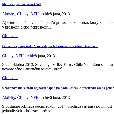
Medzi kryptomenami kľud
Aktivity
,
Články
,
NFH archív
8 júna, 2013
Aj v túto druhú adventnú nedeľu prinášame komentár, ktorý zhrnie do
v prospech alebo neprospech…
Čítať viac
Francúzsky zápisník: Neuveríte, čo tí Francúzi idú zdaniť tentokrát
Články
,
NFH archív
8 júna, 2013
Z 22. októbra 2013, Sovereign Valley Farm, Chile Na našom seminári
novodobého Pantenónu idiotov, ktorí…
Čítať viac
5 zákonov, ktoré mali najhorší dopad na podnikateľské prostredie alebo peň
Aktivity
,
Články
,
NFH archív
6 júna, 2013
S postupne odchádzajúcim rokom 2014, prichádza aj naša povinnosť v
jednotlivých schôdzach počas…