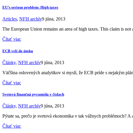
EU’s serious problem: High taxes
Articles
,
NFH archív
9 júna, 2013
The European Union remains an area of high taxes. This claim is not a
Čítať viac
ECB velí do útoku
Články
,
NFH archív
9 júna, 2013
Väčšina oslovených analytikov si myslí, že ECB príde s nejakým plán
Čítať viac
Svetová finančná pyramída v číslach
Články
,
NFH archív
9 júna, 2013
Pýtate sa, prečo je svetová ekonomika v tak vážnych problémoch? A a
Čítať viac