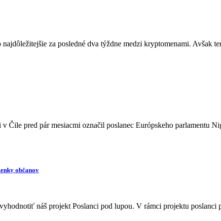
 najdôležitejšie za posledné dva týždne medzi kryptomenami. Avšak ten
 v Čile pred pár mesiacmi označil poslanec Európskeho parlamentu Ni
aženky občanov
yhodnotiť náš projekt Poslanci pod lupou. V rámci projektu poslanci 