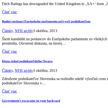
Fitch Ratings has downgraded the United Kingdom to ‚AA+‘ from ‚AAA‘
Čítať viac
Budúci poslanci Európskeho parlamentu zoči-voči podnikateľom
Články
,
NFH archív
3 októbra, 2013
Šiesti kandidáti na poslancov do Európskeho parlamentu zo všetkých p
prostredia. Otvorenú diskusiu, na ktorej…
Čítať viac
Klaus získal podnikateľského Oscara
Články
,
NFH archív
3 októbra, 2013
Združenie podnikateľov Slovenska sa rozhodlo udeliť výročnú cenu z
podnikateľov Slovenska v…
Čítať viac
Government’s excavator in your backyard