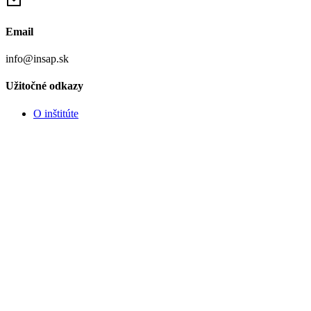
Email
info@insap.sk
Užitočné odkazy
O inštitúte