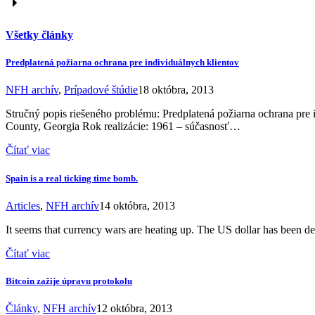
Všetky články
Predplatená požiarna ochrana pre individuálnych klientov
NFH archív
,
Prípadové štúdie
18 októbra, 2013
Stručný popis riešeného problému: Predplatená požiarna ochrana pr
County, Georgia Rok realizácie: 1961 – súčasnosť…
Čítať viac
Spain is a real ticking time bomb.
Articles
,
NFH archív
14 októbra, 2013
It seems that currency wars are heating up. The US dollar has been 
Čítať viac
Bitcoin zažije úpravu protokolu
Články
,
NFH archív
12 októbra, 2013