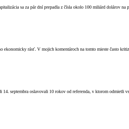
italizácia sa za pár dní prepadla z čísla okolo 100 miliárd dolárov n
o ekonomicky rásť. V mojich komentároch na tomto mieste často kriti
 14. septembra oslavovali 10 rokov od referenda, v ktorom odmietli vs