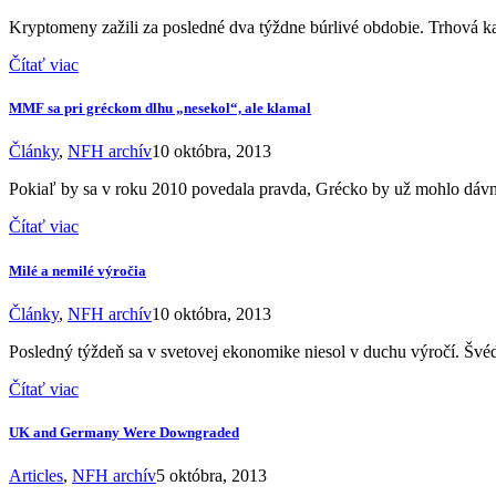
Kryptomeny zažili za posledné dva týždne búrlivé obdobie. Trhová kap
Čítať viac
MMF sa pri gréckom dlhu „nesekol“, ale klamal
Články
,
NFH archív
10 októbra, 2013
Pokiaľ by sa v roku 2010 povedala pravda, Grécko by už mohlo dávn
Čítať viac
Milé a nemilé výročia
Články
,
NFH archív
10 októbra, 2013
Posledný týždeň sa v svetovej ekonomike niesol v duchu výročí. Švédi
Čítať viac
UK and Germany Were Downgraded
Articles
,
NFH archív
5 októbra, 2013