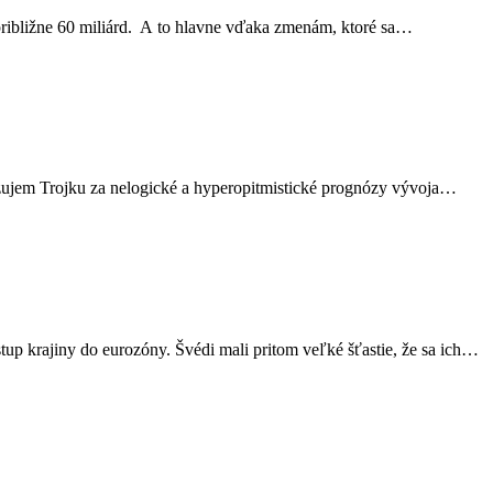
a približne 60 miliárd. A to hlavne vďaka zmenám, ktoré sa…
zujem Trojku za nelogické a hyperopitmistické prognózy vývoja…
tup krajiny do eurozóny. Švédi mali pritom veľké šťastie, že sa ich…