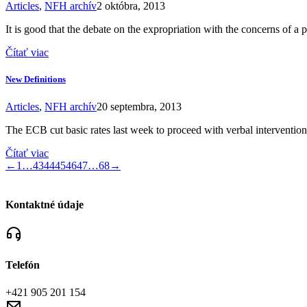
Articles
,
NFH archív
2 októbra, 2013
It is good that the debate on the expropriation with the concerns of a
Čítať viac
New Definitions
Articles
,
NFH archív
20 septembra, 2013
The ECB cut basic rates last week to proceed with verbal interventions
Čítať viac
←
1
…
43
44
45
46
47
…
68
→
Kontaktné údaje
Telefón
+421 905 201 154