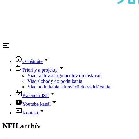
O inštitúte
Priority a projekty
Viac faktov a argumentov do diskusií
Viac slobody do podnikania
Viac podnikania a inovácií do vzdelávania
Kalendár ISP
Youtube kanál
Kontakt
NFH archív