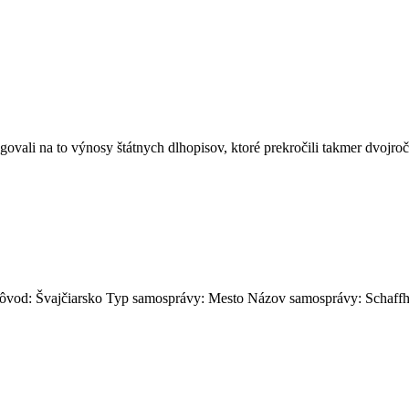
govali na to výnosy štátnych dlhopisov, ktoré prekročili takmer dvoj
pôvod: Švajčiarsko Typ samosprávy: Mesto Názov samosprávy: Schaffha