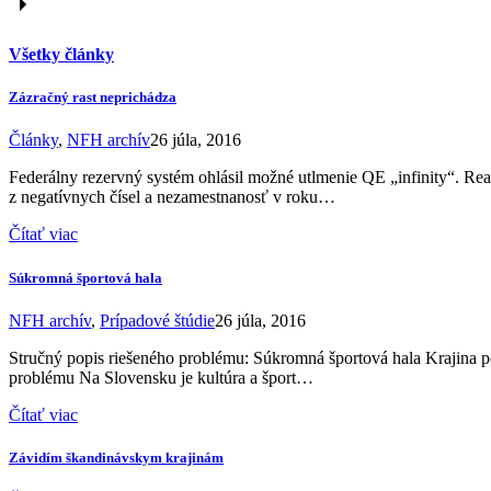
Všetky články
Zázračný rast neprichádza
Články
,
NFH archív
26 júla, 2016
Federálny rezervný systém ohlásil možné utlmenie QE „infinity“. Rea
z negatívnych čísel a nezamestnanosť v roku…
Čítať viac
Súkromná športová hala
NFH archív
,
Prípadové štúdie
26 júla, 2016
Stručný popis riešeného problému: Súkromná športová hala Krajina 
problému Na Slovensku je kultúra a šport…
Čítať viac
Závidím škandinávskym krajinám