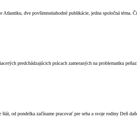
ne Atlantiku, dve povšimnutiahodné publikácie, jedna spoločná téma. 
iacerých predchádzajúcich prácach zameraných na problematiku peňazí (
 štát, od pondelka začíname pracovať pre seba a svoje rodiny Deň daň