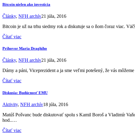
Bitcoin nielen ako investícia
Články
,
NFH archív
21 júla, 2016
Bitcoin je už na trhu siedmy rok a diskutuje sa o ňom čoraz viac. V
Čítať viac
Príhovor Maria Draghiho
Články
,
NFH archív
21 júla, 2016
Dámy a páni, Viceprezident a ja sme veľmi potešený, že vás môžeme 
Čítať viac
Diskusia: Budúcnosť EMU
Aktivity
,
NFH archív
18 júla, 2016
Matúš Pošvanc bude diskutovať spolu s Kamil Boroš a Vladimír Va
hod..…
Čítať viac