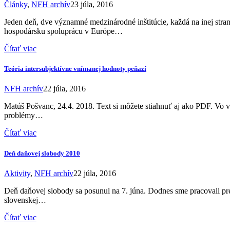
Články
,
NFH archív
23 júla, 2016
Jeden deň, dve významné medzinárodné inštitúcie, každá na inej stra
hospodársku spoluprácu v Európe…
Čítať viac
Teória intersubjektívne vnímanej hodnoty peňazí
NFH archív
22 júla, 2016
Matúš Pošvanc, 24.4. 2018. Text si môžete stiahnuť aj ako PDF. Vo v
problémy…
Čítať viac
Deň daňovej slobody 2010
Aktivity
,
NFH archív
22 júla, 2016
Deň daňovej slobody sa posunul na 7. júna. Dodnes sme pracovali pre
slovenskej…
Čítať viac