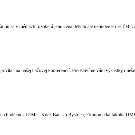
äčšinou sa v médiách rozoberá jeho cena. My tu ale nebudeme riešiť Bi
privítať na našej tlačovej konferencií. Predstavíme vám výsledky dneš
ňo o budúcnosti EMU. Kde? Banská Bystrica, Ekonomická fakulta UM