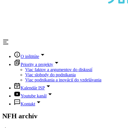
O inštitúte
Priority a projekty
Viac faktov a argumentov do diskusií
Viac slobody do podnikania
Viac podnikania a inovácií do vzdelávania
Kalendár ISP
Youtube kanál
Kontakt
NFH archív