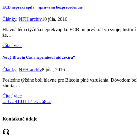
ECB neprekvapila – správa sa bezprecedentne
Články
,
NFH archív
10 júla, 2016
Hlavná téma týždňa neprekvapila. ECB po prvýkrát vo svojej histórií
že…
Čítať viac
Nový Bitcoin Cash nepriniesol nič „extra“
Články
,
NFH archív
8 júla, 2016
Posledné týždne boli hlavne pre Bitcoin plné vzrušenia. Dôvodom bol
zhurta,…
Čítať viac
←
1
…
9
10
11
12
13
…
68
→
Kontaktné údaje